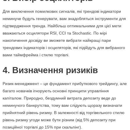
Для виключення помилкових сигналів, які трендові індикатори
неминуче будуть генерувати, вам знадобляться інструменти для
підтвердження тренда. Найбільш оптимальними для цієї мети
вважаються осцилятори RSI, CCI та Stochastic. По мірі
накопичення досвіду ви зможете вибрати найкращі пари
трендових індикаторів і осциляторів, які підійдуть для вибраного
вами таймфрейма і стилю торгівлі.
4. Визначення ризиків
Ризик-менеджмент – це фундамент прибуткового трейдингу, але
багато новачків ігнорують основні принципи управління
капіталом. Природно, бездумний витрата депозиту веде до
неминучого банкрутства, тому вам слідують щоразу визначати
прийнятний рівень ризику. В залежності від торгівельного стилю
рівень ризику угоди може бути різним (від 5% депозиту при
позиційної торгівлі до 15% при скальпінг).