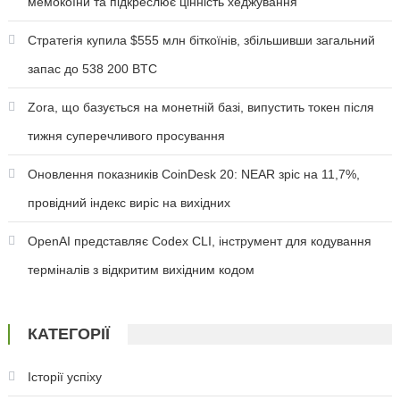
мемокоїни та підкреслює цінність хеджування
Стратегія купила $555 млн біткоїнів, збільшивши загальний
запас до 538 200 BTC
Zora, що базується на монетній базі, випустить токен після
тижня суперечливого просування
Оновлення показників CoinDesk 20: NEAR зріс на 11,7%,
провідний індекс виріс на вихідних
OpenAI представляє Codex CLI, інструмент для кодування
терміналів з відкритим вихідним кодом
КАТЕГОРІЇ
Історії успіху