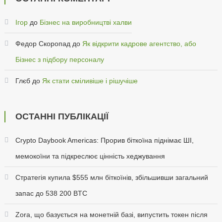
Ігор
до
Бізнес на виробництві халви
Федор Скоропад
до
Як відкрити кадрове агентство, або
Бізнес з підбору персоналу
Глєб
до
Як стати сміливіше і рішучіше
ОСТАННІ ПУБЛІКАЦІЇ
Crypto Daybook Americas: Прорив біткоїна піднімає ШІ,
мемокоїни та підкреслює цінність хеджування
Стратегія купила $555 млн біткоїнів, збільшивши загальний
запас до 538 200 BTC
Zora, що базується на монетній базі, випустить токен після