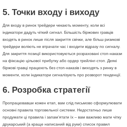
5. Точки входу і виходу
Для входу в ринок трейдери чекають моменту, коли всі
індикатори дадуть чіткий сигнал. Більшість біржових гравців
входять в ринок лише після закриття свічки, але більш ризикові
трейдери воліють не втрачати час і входити відразу по сигналу.
Для закриття позиції використовуються розраховані стоп-накази
на фіксацію цільової прибутку або ордер трейлінг-стоп. Деякі
біржові гравці працюють без стоп-наказів і виходять з ринку в
моменти, коли індикатори сигналізують про розворот тенденції.
6. Розробка стратегії
Пропрацювавши кожен етап, вам слід письмово сформулювати
основні правила торговельної системи. Недостатньо лише
продумати ці правила і запам’ятати їх – вам важливо мати чітку
друкарський (а краще написаний від руки) список правил