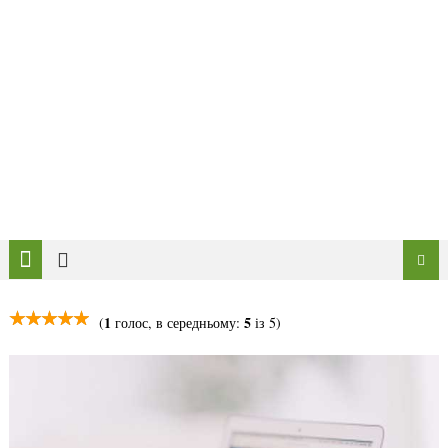
1
5
(
голос, в середньому:
із 5)