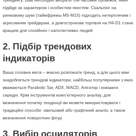
трейдингу. Вам необхідно вибрати той часовий проміжок, який
підійде за характером і особистим якостям. Скальпінг на
ринковому шумі (таймфремы M5-M15) підходить нетерплячим і
агресивним трейдерам, а довгострокова торгівля на H4-D1 стане
кращим для спокійних і наполегливих людей.
2. Підбір трендових
індикаторів
Ваша головна мета – вчасно розпізнати тренд, а для цього вам
знадобляться трендові індикатори, найбільш популярними з яких
вважаються Parabolic Sar, ADX, MACD, Алігатор і ковзаючі
середні. Крім інструментів комп’ютерного аналізу, для
визначення початку тенденції ви можете використовувати і
традиційні способи: хвильовий або графічний аналіз, а також
визначення поворотних фігур.
3. Вибір осциляторів