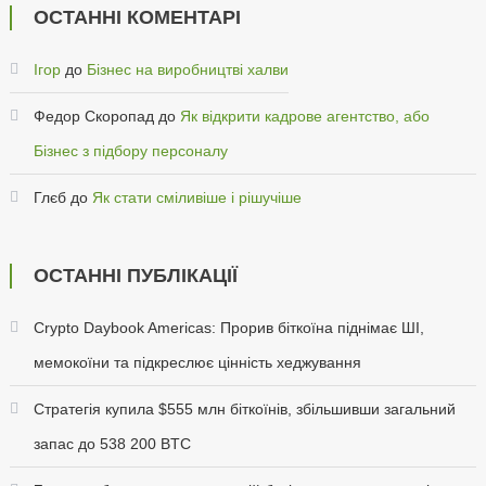
ОСТАННІ КОМЕНТАРІ
Ігор
до
Бізнес на виробництві халви
Федор Скоропад
до
Як відкрити кадрове агентство, або
Бізнес з підбору персоналу
Глєб
до
Як стати сміливіше і рішучіше
ОСТАННІ ПУБЛІКАЦІЇ
Crypto Daybook Americas: Прорив біткоїна піднімає ШІ,
мемокоїни та підкреслює цінність хеджування
Стратегія купила $555 млн біткоїнів, збільшивши загальний
запас до 538 200 BTC