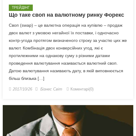
ТРЕЙДІНГ
Що таке своп на валютному ринку Форекс
Своп (swap) – це валютна операція на купівлю – продаж
двох валют з умовою негайної їх поставки, і одночасно
контр-угода протягом визначеного строку за участю цих же
валют. Комбінація двох конверсійних угод, які є
протилежними на однакову суму з різними датами
проведення валютування називається валютний своп.
Датою валютування називають дату, в якій виповнюється
більш близька […]
2017/10/26
Бізнес Світ
Коментарі(0)