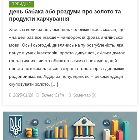
ТРЕЙДІНГ
День бабака або роздуми про золото та
продукти харчування
Хтось із великих англомовних чоловіків якось сказав, що
«на цей раз все інакше» найдорожча фраза англійської
мови. Ось і сьогодні, дивлячись на ту розгубленість, яка
панує в умах інвесторів, просто дивуєшся, скільки думок
(аналітичних і чисто обивательських) і рекомендацій
просто потоком ллється з екранів телевізорів і динаміків
радіоприймачів. Лідер за популярністю – рекомендація
скуповувати золото. […]
2025/01/28
Бізнес Світ
Коментарі(0)