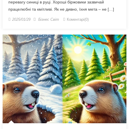
перевагу синиці в руці. Хороші біржовики зазвичай
працелюбні та кмітливі. Як не дивно, їхня мета – не […]
2025/01/29
Бізнес Світ
Коментарі(0)