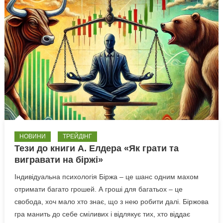
НОВИНИ
ТРЕЙДІНГ
Тези до книги А. Елдера «Як грати та
вигравати на біржі»
Індивідуальна психологія Біржа – це шанс одним махом
отримати багато грошей. А гроші для багатьох – це
свобода, хоч мало хто знає, що з нею робити далі. Біржова
гра манить до себе сміливих і відлякує тих, хто віддає