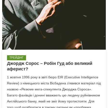
ТРЕЙДІНГ
Джордж Сорос – Робін Гуд або великий
аферист?
1 жовтня 1996 року в звіті бюро EIR (Executive Intelligence
Review) з німецького міста Вісбадена з’явився матеріал під
назвою «Резюме мега-спекулянта Джорджа Сороса».
Багато фахівців і донині вважають цю людину руйнівником
Англійського банку, який не зміг йому протистояти. Для
того щоб розібратися в такому питанні як «проблема