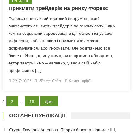
ТРЕЙДІНГ
Прикмети трейдерів на ринку Форекс
Форекс це потужний торговий інструмент, який
використовують тисячі трейдерів по всьому світу. І як у
кожній соціальній середовищі, в цій області існує своя
міфологія, набір правил і прикмет, яких можна
дотримуватися, або ігнорувати, але розглянемо все
ближче. Якщо, припустимо, ви спортсмен або артист,
актор театру і кіно – напевно, у вас є свій набір
професійних […]
2017/10/26
Бізнес Світ
Коментарі(0)
Posts
1
2
…
16
Далі
pagination
ОСТАННІ ПУБЛІКАЦІЇ
Crypto Daybook Americas: Прорив біткоїна піднімає ШІ,