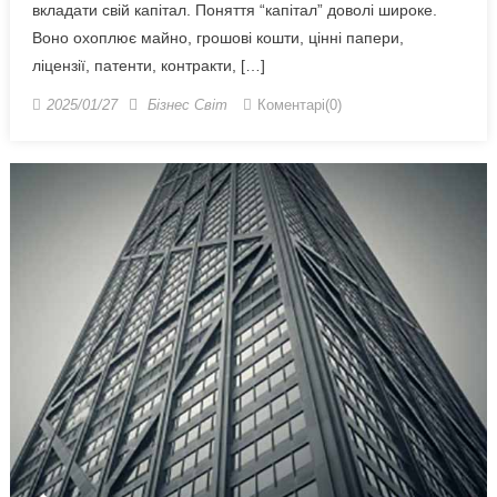
вкладати свій капітал. Поняття “капітал” доволі широке.
Воно охоплює майно, грошові кошти, цінні папери,
ліцензії, патенти, контракти, […]
2025/01/27
Бізнес Світ
Коментарі(0)