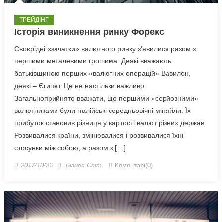
ТРЕЙДІНГ
Історія виникнення ринку Форекс
Своєрідні «зачатки» валютного ринку з’явилися разом з
першими металевими грошима. Деякі вважають
батьківщиною перших «валютних операцій» Вавилон,
деякі – Єгипет. Це не настільки важливо.
Загальноприйнято вважати, що першими «серйозними»
валютниками були італійські середньовічні міняйли. Їх
прибуток становив різниця у вартості валют різних держав.
Розвивалися країни, змінювалися і розвивалися їхні
стосунки між собою, а разом з […]
2017/10/26
Бізнес Світ
Коментарі(0)