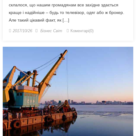
склалося, що нашим громадянам все західне здається
краще і надійніше – будь то телевізор, одяг або ж брокер.
Але такий цікавий факт, як […]
2017/10/26
Бізнес Світ
Коментарі(0)