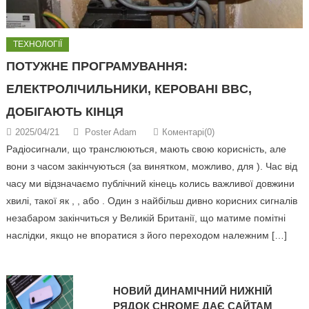
ТЕХНОЛОГІЇ
ПОТУЖНЕ ПРОГРАМУВАННЯ:
ЕЛЕКТРОЛІЧИЛЬНИКИ, КЕРОВАНІ BBC,
ДОБІГАЮТЬ КІНЦЯ
2025/04/21
Poster Adam
Коментарі(0)
Радіосигнали, що транслюються, мають свою корисність, але
вони з часом закінчуються (за винятком, можливо, для ). Час від
часу ми відзначаємо публічний кінець колись важливої довжини
хвилі, такої як , , або . Один з найбільш дивно корисних сигналів
незабаром закінчиться у Великій Британії, що матиме помітні
наслідки, якщо не впоратися з його переходом належним […]
НОВИЙ ДИНАМІЧНИЙ НИЖНІЙ
РЯДОК CHROME ДАЄ САЙТАМ