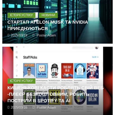
ІСТОРІЇ УСПІХУ
НОВИНИ
СТАРТАП AI ELON MUSK ТА NVIDIA
ПРИЄДНУЮТЬСЯ
2025/03/19
Poster Adam
ІСТОРІЇ УСПІХУ
КИШЕНЬКОВІ КАСТИ РОБЛЯТЬ СВІЙ ВЕБ
-ПЛЕЄР БЕЗКОШТОВНИМ, РОБИТЬ
ПОСТРІЛИ В SPOTIFY ТА AI
2025/03/16
Poster Adam