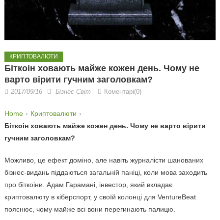
КРИПТОВАЛЮТИ
Біткоін ховають майже кожен день. Чому не
варто вірити гучним заголовкам?
2017/09/16
Бізнес Світ
Коментарі(0)
Home
Криптовалюти
Біткоін ховають майже кожен день. Чому не варто вірити
гучним заголовкам?
Можливо, це ефект доміно, але навіть журналісти шанованих
бізнес-видань піддаються загальній паніці, коли мова заходить
про біткоіни. Адам Гарамані, інвестор, який вкладає
криптовалюту в кіберспорт, у своїй колонці для VentureBeat
пояснює, чому майже всі вони перегинають палицю.