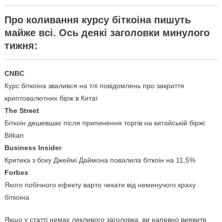
Про коливання курсу біткоіна пишуть
майже всі. Ось деякі заголовки минулого
тижня:
CNBC
Курс біткоіна звалився на тлі повідомлень про закриття
криптовалютних бірж в Китаї
The Street
Біткоін дешевшає після припинення торгів на китайській біржі
Bitkan
Business Insider
Критика з боку Джеймі Даймона повалила біткоін на 11,5%
Forbes
Якого побічного ефекту варто чекати від неминучого краху
біткоіна
Якщо у статті немає лякливого заголовка, ви напевно виявите