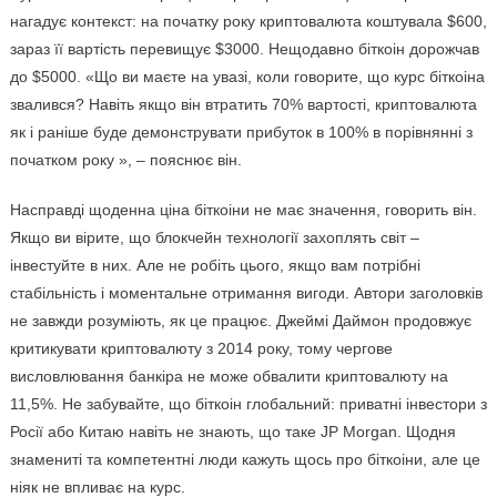
нагадує контекст: на початку року криптовалюта коштувала $600,
зараз її вартість перевищує $3000. Нещодавно біткоін дорожчав
до $5000. «Що ви маєте на увазі, коли говорите, що курс біткоіна
звалився? Навіть якщо він втратить 70% вартості, криптовалюта
як і раніше буде демонструвати прибуток в 100% в порівнянні з
початком року », – пояснює він.
Насправді щоденна ціна біткоіни не має значення, говорить він.
Якщо ви вірите, що блокчейн технології захоплять світ –
інвестуйте в них. Але не робіть цього, якщо вам потрібні
стабільність і моментальне отримання вигоди. Автори заголовків
не завжди розуміють, як це працює. Джеймі Даймон продовжує
критикувати криптовалюту з 2014 року, тому чергове
висловлювання банкіра не може обвалити криптовалюту на
11,5%. Не забувайте, що біткоін глобальний: приватні інвестори з
Росії або Китаю навіть не знають, що таке JP Morgan. Щодня
знамениті та компетентні люди кажуть щось про біткоіни, але це
ніяк не впливає на курс.