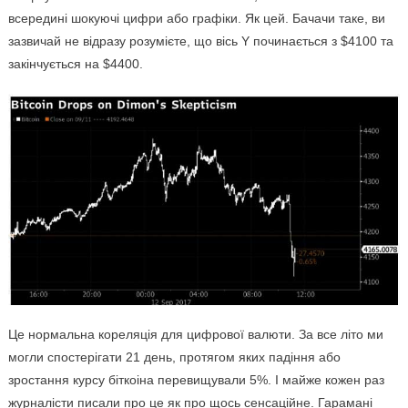
всередині шокуючі цифри або графіки. Як цей. Бачачи таке, ви
зазвичай не відразу розумієте, що вісь Y починається з $4100 та
закінчується на $4400.
Це нормальна кореляція для цифрової валюти. За все літо ми
могли спостерігати 21 день, протягом яких падіння або
зростання курсу біткоіна перевищували 5%. І майже кожен раз
журналісти писали про це як про щось сенсаційне. Гарамані