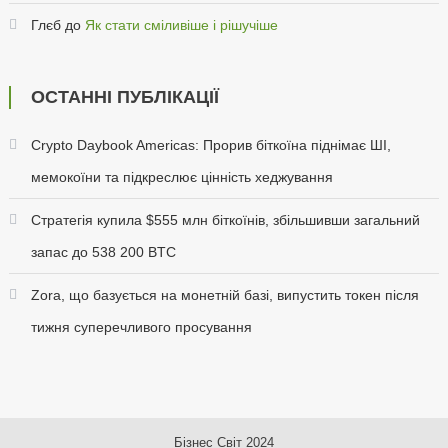
Глєб
до
Як стати сміливіше і рішучіше
ОСТАННІ ПУБЛІКАЦІЇ
Crypto Daybook Americas: Прорив біткоїна піднімає ШІ,
мемокоїни та підкреслює цінність хеджування
Стратегія купила $555 млн біткоїнів, збільшивши загальний
запас до 538 200 BTC
Zora, що базується на монетній базі, випустить токен після
тижня суперечливого просування
Бізнес Світ
2024