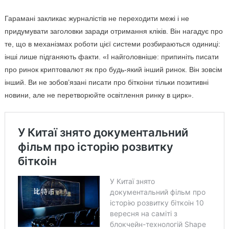
Гарамані закликає журналістів не переходити межі і не
придумувати заголовки заради отримання кліків. Він нагадує про
те, що в механізмах роботи цієї системи розбираються одиниці:
інші лише підганяють факти. «І найголовніше: припиніть писати
про ринок криптовалют як про будь-який інший ринок. Він зовсім
інший. Ви не зобов’язані писати про біткоіни тільки позитивні
новини, але не перетворюйте освітлення ринку в цирк».