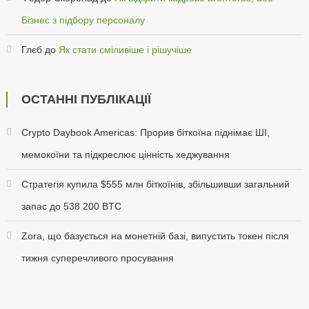
Бізнес з підбору персоналу
Глєб
до
Як стати сміливіше і рішучіше
ОСТАННІ ПУБЛІКАЦІЇ
Crypto Daybook Americas: Прорив біткоїна піднімає ШІ,
мемокоїни та підкреслює цінність хеджування
Стратегія купила $555 млн біткоїнів, збільшивши загальний
запас до 538 200 BTC
Zora, що базується на монетній базі, випустить токен після
тижня суперечливого просування