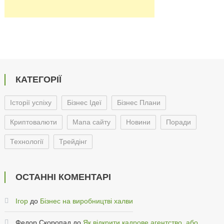
КАТЕГОРІЇ
Історії успіху
Бізнес Ідеї
Бізнес Плани
Криптовалюти
Мапа сайту
Новини
Поради
Технології
Трейдінг
ОСТАННІ КОМЕНТАРІ
Ігор
до
Бізнес на виробництві халви
Федор Скоропад
до
Як відкрити кадрове агентство, або