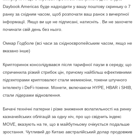
Daybook Americas буде надходити у вашу поштову скриньку о 7
ранку за східним часом, щоб розпочати ваш ранок з вичерпної
інформації. Якщо ви ще не підписані, натисніть . Ви не захочете
починати свій день без нього.
Омкар Годболе (всі часи за східноєвропейським часом, якщо не
вказано інше)
Крипторинок консолідувався після тарифної паузи в середу, що
спричинила різкий стрибок цін, причому найбільш ефективними
підсекторами криптовалют стали мемекоіни, токени штучного
інтелекту і DeFi-токени. Монети, включаючи HYPE, HBAR і SHIB,
стали лідерами відновлення.
Бичачі технічні патерни і різке зниження волатильності на ринку
казначейських облігацій за одну ніч, про що свідчить індекс
MOVE, вказують на те, що в майбутньому очікується подальше
зростання. Чутливий до Китаю австралійський долар продовжив