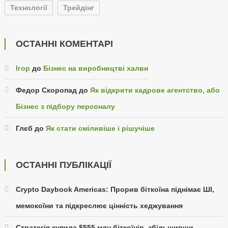
Технології
Трейдінг
ОСТАННІ КОМЕНТАРІ
Ігор
до
Бізнес на виробництві халви
Федор Скоропад
до
Як відкрити кадрове агентство, або
Бізнес з підбору персоналу
Глєб
до
Як стати сміливіше і рішучіше
ОСТАННІ ПУБЛІКАЦІЇ
Crypto Daybook Americas: Прорив біткоїна піднімає ШІ,
мемокоїни та підкреслює цінність хеджування
Стратегія купила $555 млн біткоїнів, збільшивши