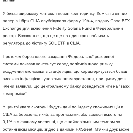
активи.
У більш широкому контексті новин крипторинку, Комісія з цінних
паперів і бірж США опублікувала форму 19b-4, подану Cboe BZX
Exchange для включення Fidelity Solana Fund в Федеральний
реєстр. Вважається, що це ще на один крок наблизить
регулятора до лістингу SOL ETF в США.
Протокол березневого засідання Федеральної резервної
системи показав консенсус серед політиків щодо ризику
входження економіки в стагфляцію, що характеризується більш
високою інфляцією і уповільненням зростання, при цьому деякі
члени заявили, що центральному банку доведеться йти на “важкі
компроміси”.
У центрі уваги сьогодні будуть дані по індексу споживчих цін в
США за березень, який, за прогнозами, збільшився всього на
0,1% в місячному численні, що є найповільнішим темпом за
останні вісім місяців, згідно з даними FXStreet. М’який друк може