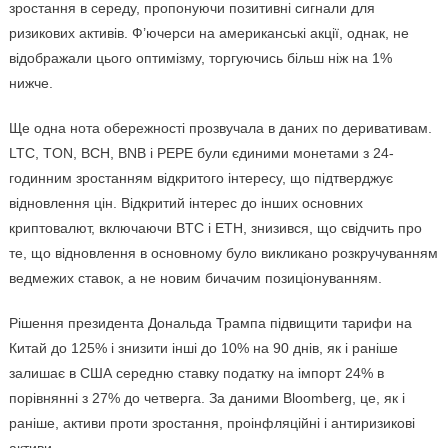
зростання в середу, пропонуючи позитивні сигнали для
ризикових активів. Ф’ючерси на американські акції, однак, не
відображали цього оптимізму, торгуючись більш ніж на 1%
нижче.
Ще одна нота обережності прозвучала в даних по деривативам.
LTC, TON, BCH, BNB і PEPE були єдиними монетами з 24-
годинним зростанням відкритого інтересу, що підтверджує
відновлення цін. Відкритий інтерес до інших основних
криптовалют, включаючи BTC і ETH, знизився, що свідчить про
те, що відновлення в основному було викликано розкручуванням
ведмежих ставок, а не новим бичачим позиціонуванням.
Рішення президента Дональда Трампа підвищити тарифи на
Китай до 125% і знизити інші до 10% на 90 днів, як і раніше
залишає в США середню ставку податку на імпорт 24% в
порівнянні з 27% до четверга. За даними Bloomberg, це, як і
раніше, активи проти зростання, проінфляційні і антиризикові