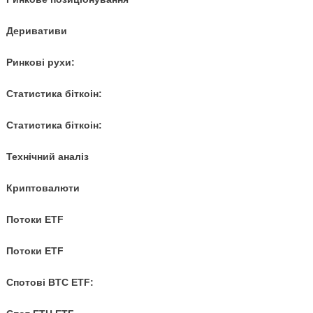
Деривативи
Ринкові рухи:
Статистика біткоін:
Статистика біткоін:
Технічний аналіз
Криптовалюти
Потоки ETF
Потоки ETF
Спотові BTC ETF: