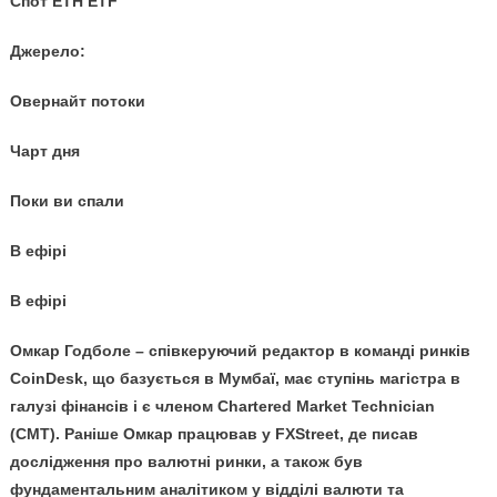
Спот ETH ETF
Джерело:
Овернайт потоки
Чарт дня
Поки ви спали
В ефірі
В ефірі
Омкар Годболе – співкеруючий редактор в команді ринків
CoinDesk, що базується в Мумбаї, має ступінь магістра в
галузі фінансів і є членом Chartered Market Technician
(CMT). Раніше Омкар працював у FXStreet, де писав
дослідження про валютні ринки, а також був
фундаментальним аналітиком у відділі валюти та