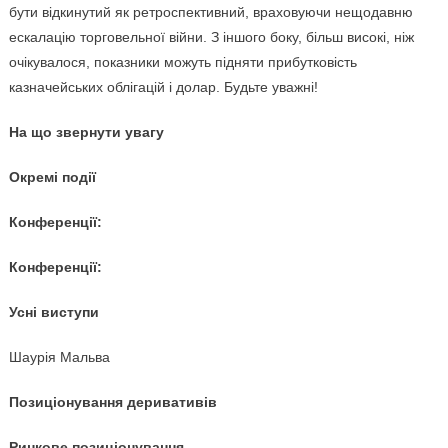
бути відкинутий як ретроспективний, враховуючи нещодавню
ескалацію торговельної війни. З іншого боку, більш високі, ніж
очікувалося, показники можуть підняти прибутковість
казначейських облігацій і долар. Будьте уважні!
На що звернути увагу
Окремі події
Конференції:
Конференції:
Усні виступи
Шаурія Мальва
Позиціонування деривативів
Ринкове позиціонування