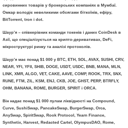
сировинних товарів у брокерських компаніях в Мумбаї.
Омкар володіє невеликими обсягами біткоїнів, ефіру,
BitTorrent, tron і dot.
Шаур’я – співкерівник команди токенів і даних CoinDesk в
Азії, що спеціалізується на крипто-деривативах, DeFi,
мікроструктурі ринку та аналізі протоколів.
Шаур’я має понад $1 000 у BTC, ETH, SOL, AVAX, SUSHI, CRV,
NEAR, YFI, YFII, SHIB, DOGE, USDT, USDC, BNB, MANA, MLN,
LINK, XMR, ALGO, VET, CAKE, AAVE, COMP, ROOK, TRX, SNX,
RUNE, FTM, ZIL, KSM, ENJ, CKB, JOE, GHST, PERP, BTRFLY,
OHM, BANANA, ROME, BURGER, SPIRIT і ORCA.
Він надає понад $1 000 пулам ліквідності на Compound,
Curve, SushiSwap, PancakeSwap, BurgerSwap, Orca,
AnySwap, SpiritSwap, Rook Protocol, Yearn Finance,
Synthetix, Harvest, Redacted Cartel, OlympusDAO, Rome,