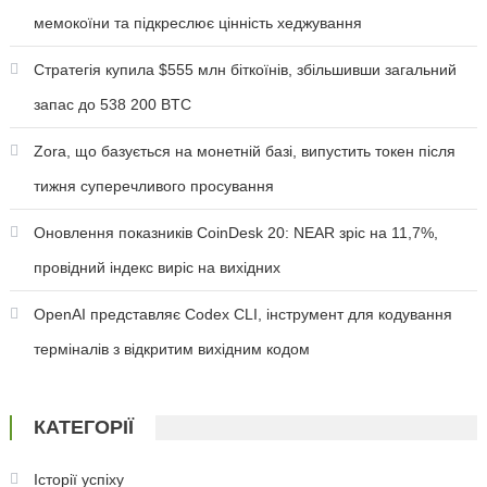
мемокоїни та підкреслює цінність хеджування
Стратегія купила $555 млн біткоїнів, збільшивши загальний
запас до 538 200 BTC
Zora, що базується на монетній базі, випустить токен після
тижня суперечливого просування
Оновлення показників CoinDesk 20: NEAR зріс на 11,7%,
провідний індекс виріс на вихідних
OpenAI представляє Codex CLI, інструмент для кодування
терміналів з відкритим вихідним кодом
КАТЕГОРІЇ
Історії успіху