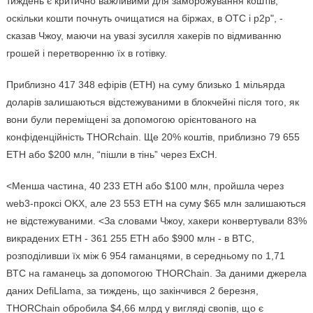
тиждень є критично важливими для заморожування коштів,
оскільки кошти почнуть очищатися на біржах, в ОТС і p2p", -
сказав Чжоу, маючи на увазі зусилля хакерів по відмиванню
грошей і перетворенню їх в готівку.
Приблизно 417 348 ефірів (ETH) на суму близько 1 мільярда
доларів залишаються відстежуваними в блокчейні після того, як
вони були переміщені за допомогою орієнтованого на
конфіденційність THORchain. Ще 20% коштів, приблизно 79 655
ETH або $200 млн, “пішли в тінь” через ExCH.
<Менша частина, 40 233 ETH або $100 млн, пройшла через
web3-проксі OKX, але 23 553 ETH на суму $65 млн залишаються
не відстежуваними. <За словами Чжоу, хакери конвертували 83%
викрадених ETH - 361 255 ETH або $900 млн - в BTC,
розподіливши їх між 6 954 гаманцями, в середньому по 1,71
BTC на гаманець за допомогою THORChain. За даними джерела
даних DefiLlama, за тиждень, що закінчився 2 березня,
THORChain обробила $4,66 млрд у вигляді свопів, що є