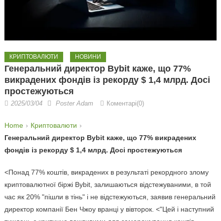
КРИПТОВАЛЮТИ
НОВИНИ
Генеральний директор Bybit каже, що 77%
викрадених фондів із рекорду $ 1,4 млрд. Досі
простежуються
2025/03/04
Poster Adam
Коментарі(0)
Home
Криптовалюти
Генеральний директор Bybit каже, що 77% викрадених
фондів із рекорду $ 1,4 млрд. Досі простежуються
<Понад 77% коштів, викрадених в результаті рекордного злому
криптовалютної біржі Bybit, залишаються відстежуваними, в той
час як 20% "пішли в тінь" і не відстежуються, заявив генеральний
директор компанії Бен Чжоу вранці у вівторок. <"Цей і наступний