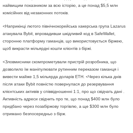
найвищим показником за всю історію, а це понад $5,5 млн
комісійних від незаконних потоків.
<Наприкінці лютого північнокорейська хакерська група Lazarus
атакувала Bybit, впровадивши шкідливий код в SafeWallet,
сторонню платформу гаманців, що використовується біржею,
щоб викрасти мільярдні кошти клієнтів з біржі.
<Зловмисники скомпрометували пристрій розробника, що
дозволило їм маніпулювати рутинним переказом гаманця і
вивести майже 1,5 мільярда доларів ETH. <Через кілька днів
після атаки Bybit повністю повернулася до резервування
клієнтських активів у співвідношенні 1:1, про що свідчать дані .
Активність адреси свідчить про те, що понад $400 млн було
придбано через позабіржову торгівлю, а ще $300 млн було
отримано безпосередньо з бірж.