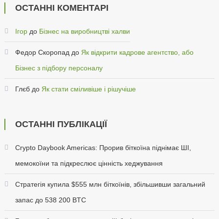
ОСТАННІ КОМЕНТАРІ
Ігор
до
Бізнес на виробництві халви
Федор Скоропад
до
Як відкрити кадрове агентство, або
Бізнес з підбору персоналу
Глєб
до
Як стати сміливіше і рішучіше
ОСТАННІ ПУБЛІКАЦІЇ
Crypto Daybook Americas: Прорив біткоїна піднімає ШІ,
мемокоїни та підкреслює цінність хеджування
Стратегія купила $555 млн біткоїнів, збільшивши загальний
запас до 538 200 BTC