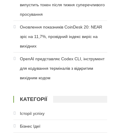
випустить токен після тижня суперечливого
просування
Оновлення показників CoinDesk 20: NEAR
зріс на 11,7%, провідний індекс виріс на
вихідних
OpenAI представляє Codex CLI, інструмент
для кодування терміналів з відкритим
вихідним кодом
КАТЕГОРІЇ
Історії успіху
Бізнес Ідеї