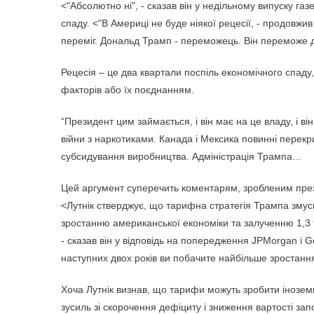
<"Абсолютно ні", - сказав він у недільному випуску га
спаду. <"В Америці не буде ніякої рецесії, - продовжив
переміг. Дональд Трамп - переможець. Він переможе 
Рецесія – це два квартали поспіль економічного спаду
факторів або їх поєднанням.
“Президент цим займається, і він має на це владу, і ві
війни з наркотиками. Канада і Мексика повинні перек
субсидування виробництва. Адміністрація Трампа…
Цей аргумент суперечить коментарям, зробленим през
<Лутнік стверджує, що тарифна стратегія Трампа змуси
зростанню американської економіки та залученню 1,3 т
- сказав він у відповідь на попередження JPMorgan і
наступних двох років ви побачите найбільше зростанн
Хоча Лутнік визнав, що тарифи можуть зробити іноземн
зусиль зі скорочення дефіциту і зниження вартості зап