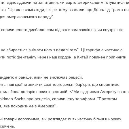
зети, відповідаючи на запитання, чи варто американцям готуватися д
 він. "Це як ті самі люди, які рік тому вважали, що Дональд Трамп не
для американського народу".
, спричиненого дисбалансом під впливом зовнішніх чи внутрішніх
н не збирається знімати ногу з педалі газу”. Ці тарифи є частиною
рити потік фентанілу через наш кордон, а Китай повинен припинити
идентом раніше, який не виключав рецесії.
ть інші країни знизити свої торговельні бар'єри, що сприятиме
рильйона доларів нових інвестицій. <"Ми відкриємо Америку світові
 Goldman Sachs про рецесію, спричинену тарифами. "Протягом
я, яке походитиме з Америки".
і товари дорожчими, він розглядає їх як частину більш широких
озичень.