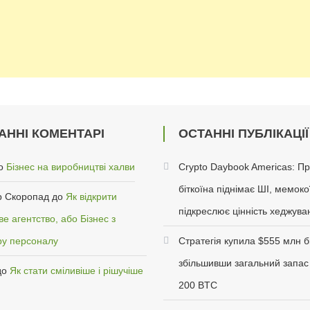
АННІ КОМЕНТАРІ
ОСТАННІ ПУБЛІКАЦІЇ
о
Бізнес на виробництві халви
Crypto Daybook Americas: П
біткоїна піднімає ШІ, мемоко
 Скоропад
до
Як відкрити
підкреслює цінність хеджува
е агентство, або Бізнес з
ру персоналу
Стратегія купила $555 млн бі
збільшивши загальний запас
до
Як стати сміливіше і рішучіше
200 BTC