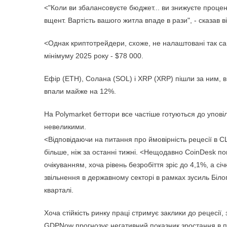
<"Коли ви збалансовуєте бюджет... ви знижуєте процен
вщент. Вартість вашого житла впаде в рази", - сказав ві
<Однак криптотрейдери, схоже, не налаштовані так сам
мінімуму 2025 року - $78 000.
Ефір (ETH), Солана (SOL) і XRP (XRP) пішли за ним, в
впали майже на 12%.
На Polymarket беттори все частіше готуються до упов
невеликими.
<Відповідаючи на питання про ймовірність рецесії в С
більше, ніж за останні тижні. <Нещодавно CoinDesk п
очікуванням, хоча рівень безробіття зріс до 4,1%, а с
звільнення в державному секторі в рамках зусиль Біл
кварталі.
Хоча стійкість ринку праці стримує заклики до рецесі
GDPNow прогнозує негативний показник зростання в пе