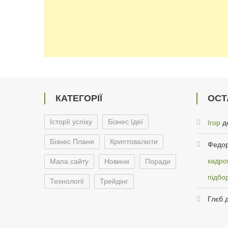
КАТЕГОРІЇ
ОСТ
Історії успіху
Бізнес Ідеї
Ігор
д
Бізнес Плани
Криптовалюти
Федор
кадров
Мапа сайту
Новини
Поради
підбо
Технології
Трейдінг
Глєб