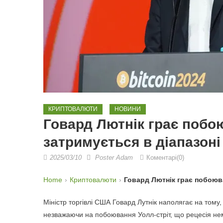
КРИПТОВАЛЮТИ
НОВИНИ
Говард Лютнік грає побою
затримується в діапазоні 
2025/03/10
Poster Adam
Коментарі(0)
Home
Криптовалюти
Говард Лютнік грає побоюва
Міністр торгівлі США Говард Лутнік наполягає на тому
незважаючи на побоювання Уолл-стріт, що рецесія не