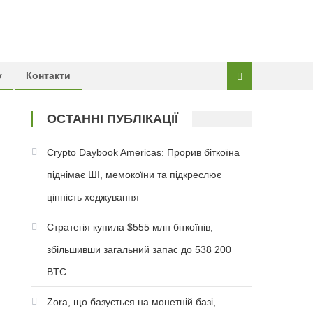
у
Контакти
ОСТАННІ ПУБЛІКАЦІЇ
Crypto Daybook Americas: Прорив біткоїна
піднімає ШІ, мемокоїни та підкреслює
цінність хеджування
Стратегія купила $555 млн біткоїнів,
збільшивши загальний запас до 538 200
BTC
Zora, що базується на монетній базі,