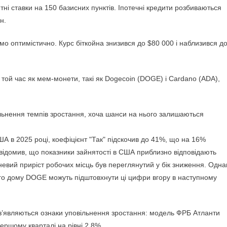
тні ставки на 150 базисних пунктів. Іпотечні кредити розбиваються
н.
о оптимістично. Курс біткойна знизився до $80 000 і наблизився д
 той час як мем-монети, такі як Dogecoin (DOGE) і Cardano (ADA),
ільнення темпів зростання, хоча шанси на нього залишаються
ША в 2025 році, коефіцієнт "Так" підскочив до 41%, що на 16%
овідомив, що показники зайнятості в США приблизно відповідають
ічневий приріст робочих місць був переглянутий у бік зниження. Одна
ого дому DOGE можуть підштовхнути ці цифри вгору в наступному
ї, з’являються ознаки уповільнення зростання: модель ФРБ Атланти
ршому кварталі на рівні 2,8%.