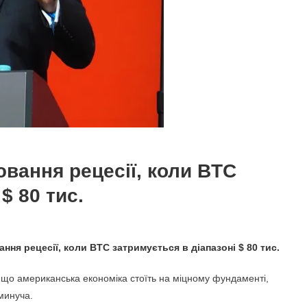
вання рецесії, коли BTC
$ 80 тис.
ння рецесії, коли BTC затримується в діапазоні $ 80 тис.
, що американська економіка стоїть на міцному фундаменті,
минуча.