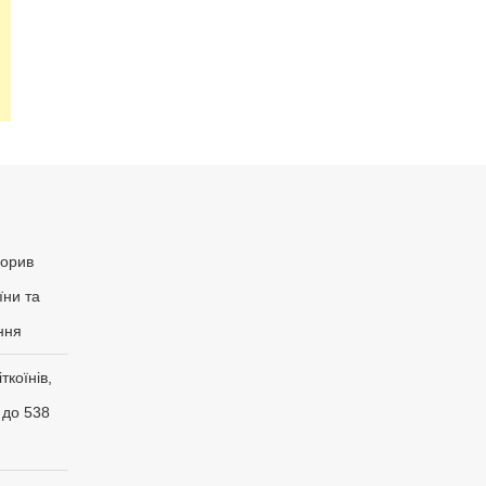
рорив
їни та
ння
ткоїнів,
 до 538