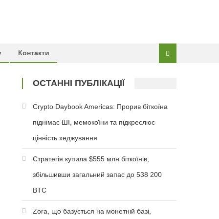
у
Контакти
ОСТАННІ ПУБЛІКАЦІЇ
Crypto Daybook Americas: Прорив біткоїна
піднімає ШІ, мемокоїни та підкреслює
цінність хеджування
Стратегія купила $555 млн біткоїнів,
збільшивши загальний запас до 538 200
BTC
Zora, що базується на монетній базі,