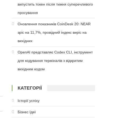
випустить токен після тижня суперечливого
просування
Оновлення показників CoinDesk 20: NEAR
зріс на 11,7%, провідний індекс виріс на
вихідних
OpenAI представляє Codex CLI, інструмент
для кодування терміналів з відкритим
вихідним кодом
КАТЕГОРІЇ
Історії успіху
Бізнес Ідеї