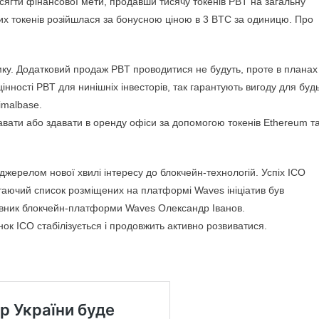
сягти фінансової мети, продавши тисячу токенів PBT на загальну
их токенів розійшлася за бонусною ціною в 3 BTC за одиницю. Про
мку. Додатковий продаж PBT проводитися не будуть, проте в планах
інності PBT для нинішніх інвесторів, так гарантують вигоду для буд
imalbase.
вати або здавати в оренду офіси за допомогою токенів Ethereum т
жерелом нової хвилі інтересу до блокчейн-технологій. Успіх ICO
стаючий список розміщених на платформі Waves ініціатив був
овник блокчейн-платформи Waves Олександр Іванов.
ок ICO стабілізується і продовжить активно розвиватися.