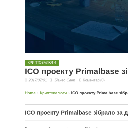
КРИПТОВАЛЮТИ
ICO проекту Primalbase з
2017/07/01
Бізнес Світ
Коментарі(0)
Home
Криптовалюти
ICO проекту Primalbase зіб
ICO проекту Primalbase зібрало за 