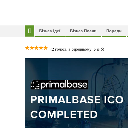
Бізнес Ідеї
Бізнес Плани
Поради
2
5
(
голоса, в середньому:
із 5)