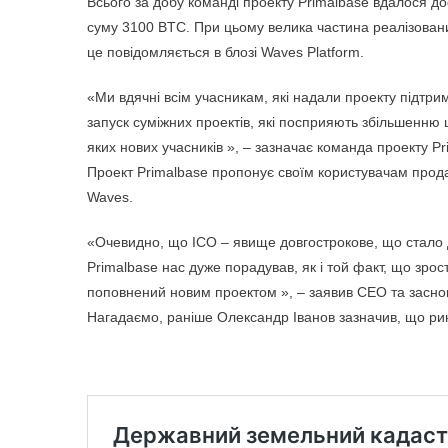
Всього за добу команді проекту Primalbase вдалося до
суму 3100 BTC. При цьому велика частина реалізован
це повідомляється в блозі Waves Platform.
«Ми вдячні всім учасникам, які надали проекту підтри
запуск суміжних проектів, які посприяють збільшенню ц
яких нових учасників », – зазначає команда проекту Pr
Проект Primalbase пропонує своїм користувачам прода
Waves.
«Очевидно, що ICO – явище довгострокове, що стало д
Primalbase нас дуже порадував, як і той факт, що зро
поповнений новим проектом », – заявив CEO та засн
Нагадаємо, раніше Олександр Іванов зазначив, що рин