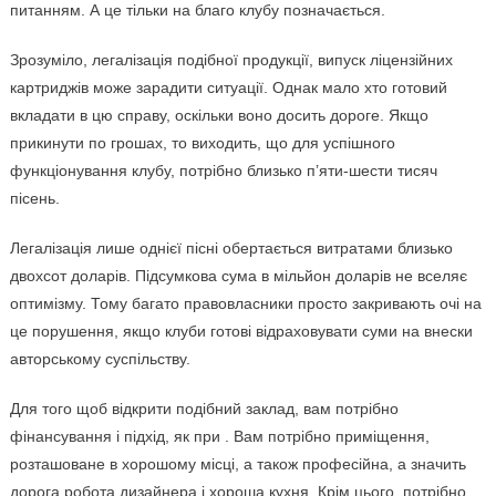
питанням. А це тільки на благо клубу позначається.
Зрозуміло, легалізація подібної продукції, випуск ліцензійних
картриджів може зарадити ситуації. Однак мало хто готовий
вкладати в цю справу, оскільки воно досить дороге. Якщо
прикинути по грошах, то виходить, що для успішного
функціонування клубу, потрібно близько п’яти-шести тисяч
пісень.
Легалізація лише однієї пісні обертається витратами близько
двохсот доларів. Підсумкова сума в мільйон доларів не вселяє
оптимізму. Тому багато правовласники просто закривають очі на
це порушення, якщо клуби готові відраховувати суми на внески
авторському суспільству.
Для того щоб відкрити подібний заклад, вам потрібно
фінансування і підхід, як при . Вам потрібно приміщення,
розташоване в хорошому місці, а також професійна, а значить
дорога робота дизайнера і хороша кухня. Крім цього, потрібно