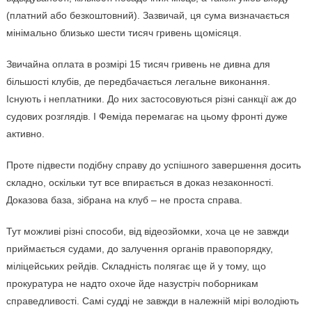
(платний або безкоштовний). Зазвичай, ця сума визначається
мінімально близько шести тисяч гривень щомісяця.
Звичайна оплата в розмірі 15 тисяч гривень не дивна для
більшості клубів, де передбачається легальне виконання.
Існують і неплатники. До них застосовуються різні санкції аж до
судових розглядів. І Феміда перемагає на цьому фронті дуже
активно.
Проте підвести подібну справу до успішного завершення досить
складно, оскільки тут все впирається в доказ незаконності.
Доказова база, зібрана на клуб – не проста справа.
Тут можливі різні способи, від відеозйомки, хоча це не завжди
приймається судами, до залучення органів правопорядку,
міліцейських рейдів. Складність полягає ще й у тому, що
прокуратура не надто охоче йде назустріч поборникам
справедливості. Самі судді не завжди в належній мірі володіють