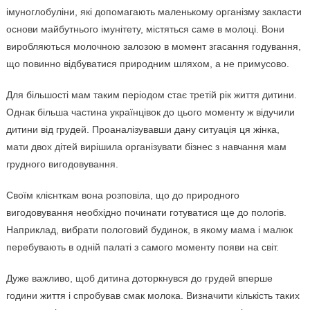
імуноглобуліни, які допомагають маленькому організму закласти
основи майбутнього імунітету, містяться саме в молоці. Вони
виробляються молочною залозою в момент згасання годування,
що повинно відбуватися природним шляхом, а не примусово.
Для більшості мам таким періодом стає третій рік життя дитини.
Однак більша частина українцівок до цього моменту ж відучили
дитини від грудей. Проаналізувавши дану ситуація ця жінка,
мати двох дітей вирішила організувати бізнес з навчання мам
грудного вигодовування.
Своїм клієнткам вона розповіла, що до природного
вигодовування необхідно починати готуватися ще до пологів.
Наприклад, вибрати пологовий будинок, в якому мама і малюк
перебувають в одній палаті з самого моменту появи на світ.
Дуже важливо, щоб дитина доторкнувся до грудей вперше
години життя і спробував смак молока. Визначити кількість таких