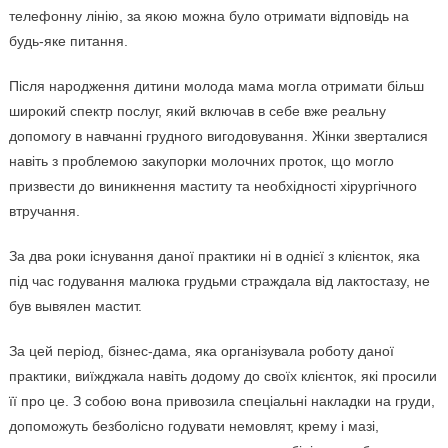
телефонну лінію, за якою можна було отримати відповідь на
будь-яке питання.
Після народження дитини молода мама могла отримати більш
широкий спектр послуг, який включав в себе вже реальну
допомогу в навчанні грудного вигодовування. Жінки зверталися
навіть з проблемою закупорки молочних проток, що могло
призвести до виникнення маститу та необхідності хірургічного
втручання.
За два роки існування даної практики ні в однієї з клієнток, яка
під час годування малюка грудьми страждала від лактостазу, не
був вывялен мастит.
За цей період, бізнес-дама, яка організувала роботу даної
практики, виїжджала навіть додому до своїх клієнток, які просили
її про це. З собою вона привозила спеціальні накладки на груди,
допоможуть безболісно годувати немовлят, крему і мазі,