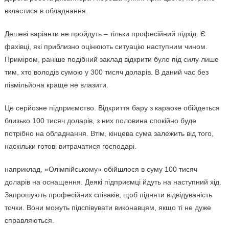
вкластися в обладнання.
Дешеві варіанти не пройдуть – тільки професійний підхід. Є
фахівці, які приблизно оцінюють ситуацію наступним чином.
Приміром, раніше подібний заклад відкрити було під силу лише
тим, хто володів сумою у 300 тисяч доларів. В даний час без
півмільйона краще не влазити.
Це серйозне підприємство. Відкриття бару з караоке обійдеться
близько 100 тисяч доларів, з них половина спокійно буде
потрібно на обладнання. Втім, кінцева сума залежить від того,
наскільки готові витрачатися господарі.
наприклад, «Олімпійському» обійшлося в суму 100 тисяч
доларів на оснащення. Деякі підприємці йдуть на наступний хід.
Запрошують професійних співаків, щоб підняти відвідуваність
точки. Вони можуть підспівувати виконавцям, якщо ті не дуже
справляються.