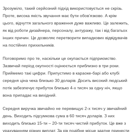
Зрозуміло, такий серйозний підхід використовується не скрізь.
Проте, висока якість звучання має бути обов’язково. А крім
цього, відчуття загального враження дуже важливо. Це залежить,
як від роботи дизайнера, персоналу, антуражу, так і від багатьох
інших причин. Це дозволяє перетворити випадкових відвідувачів
на постійних прихильників.
Поговоримо про те, наскільки це окупається підприємство.
Зазвичай період окупності оцінюється приблизно в три роки.
Приймемо такі цифри. Припустимо в караоке-барі або клубі
середня ціна чека близько 30 доларів. Досить високий людський
потік забезпечує прибуток близько 4-х тисяч за одну ніч, якщо
вона припадає на вихідний.
Середня виручка звичайно не перевищує 2-х тисяч у звичайний
день. Виходить підсумкова сума в 60 тисяч доларів. З них
виходить близько 15-ти – 20-ти тисяч чистий прибуток. Це вже з
урахуванням різних виплат. За рік подібне місце здатне принести