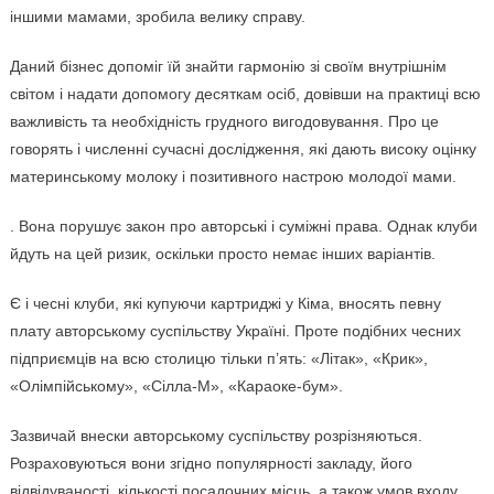
іншими мамами, зробила велику справу.
Даний бізнес допоміг їй знайти гармонію зі своїм внутрішнім
світом і надати допомогу десяткам осіб, довівши на практиці всю
важливість та необхідність грудного вигодовування. Про це
говорять і численні сучасні дослідження, які дають високу оцінку
материнському молоку і позитивного настрою молодої мами.
. Вона порушує закон про авторські і суміжні права. Однак клуби
йдуть на цей ризик, оскільки просто немає інших варіантів.
Є і чесні клуби, які купуючи картриджі у Кіма, вносять певну
плату авторському суспільству Україні. Проте подібних чесних
підприємців на всю столицю тільки п’ять: «Літак», «Крик»,
«Олімпійському», «Сілла-М», «Караоке-бум».
Зазвичай внески авторському суспільству розрізняються.
Розраховуються вони згідно популярності закладу, його
відвідуваності, кількості посадочних місць, а також умов входу