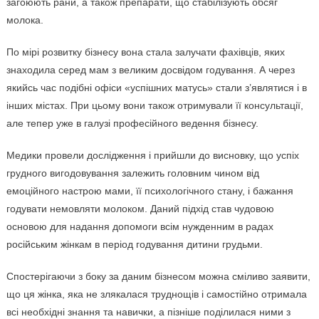
загоюють рани, а також препарати, що стабілізують обсяг
молока.
По мірі розвитку бізнесу вона стала залучати фахівців, яких
знаходила серед мам з великим досвідом годування. А через
якийсь час подібні офіси «успішних матусь» стали з’являтися і в
інших містах. При цьому вони також отримували її консультації,
але тепер уже в галузі професійного ведення бізнесу.
Медики провели дослідження і прийшли до висновку, що успіх
грудного вигодовування залежить головним чином від
емоційного настрою мами, її психологічного стану, і бажання
годувати немовляти молоком. Даний підхід став чудовою
основою для надання допомоги всім нужденним в радах
російським жінкам в період годування дитини грудьми.
Спостерігаючи з боку за даним бізнесом можна сміливо заявити,
що ця жінка, яка не злякалася труднощів і самостійно отримала
всі необхідні знання та навички, а пізніше поділилася ними з