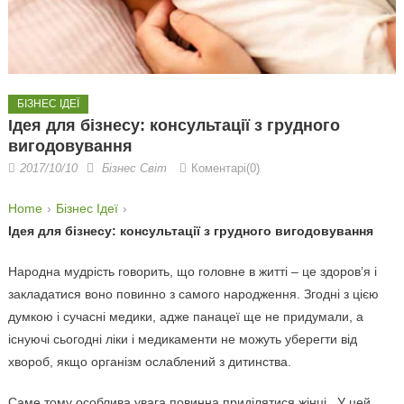
БІЗНЕС ІДЕЇ
Ідея для бізнесу: консультації з грудного
вигодовування
2017/10/10
Бізнес Світ
Коментарі(0)
Home
Бізнес Ідеї
Ідея для бізнесу: консультації з грудного вигодовування
Народна мудрість говорить, що головне в житті – це здоров’я і
закладатися воно повинно з самого народження. Згодні з цією
думкою і сучасні медики, адже панацеї ще не придумали, а
існуючі сьогодні ліки і медикаменти не можуть уберегти від
хвороб, якщо організм ослаблений з дитинства.
Саме тому особлива увага повинна приділятися жінці . У цей