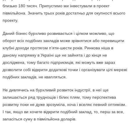
близько 180 тисяч. Припустимо ми інвестували в проект
півмільйона. Значить трьох років достатньо для окупності всього
проекту.
Даний бізнес бурхливо розвивається і цілком можливо, що
оборот всіх подібних закладів може зрівнятися або перевищити
клубні доходи протягом п’яти-шести років. Ринкова ніша в
даному напрямку в Україні ще не зайнята і до кінця не
досліджена, тому багато підприємців, які можуть вже зараз
дозволити собі відкрити додаткові точки і організувати цілі мережі
подібних закладів, не квапляться.
Не дивлячись на бурхливий розвиток індустрії, в неї ще
залишається ряд труднощів і білих плям, тому перспектива
розвитку поки не дуже зрозуміла, хоча і вселяє певний оптимізм.
І так, якщо ви хочете відкрити подібний заклад, то, перш за все,
запасіться суму в півмільйона доларів.