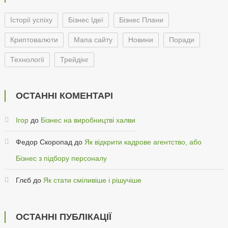
Історії успіху
Бізнес Ідеї
Бізнес Плани
Криптовалюти
Мапа сайту
Новини
Поради
Технології
Трейдінг
ОСТАННІ КОМЕНТАРІ
Ігор
до
Бізнес на виробництві халви
Федор Скоропад
до
Як відкрити кадрове агентство, або
Бізнес з підбору персоналу
Глєб
до
Як стати сміливіше і рішучіше
ОСТАННІ ПУБЛІКАЦІЇ