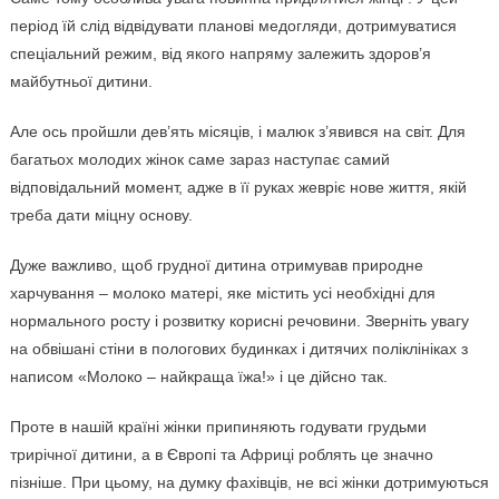
період їй слід відвідувати планові медогляди, дотримуватися
спеціальний режим, від якого напряму залежить здоров’я
майбутньої дитини.
Але ось пройшли дев’ять місяців, і малюк з’явився на світ. Для
багатьох молодих жінок саме зараз наступає самий
відповідальний момент, адже в її руках жевріє нове життя, якій
треба дати міцну основу.
Дуже важливо, щоб грудної дитина отримував природне
харчування – молоко матері, яке містить усі необхідні для
нормального росту і розвитку корисні речовини. Зверніть увагу
на обвішані стіни в пологових будинках і дитячих поліклініках з
написом «Молоко – найкраща їжа!» і це дійсно так.
Проте в нашій країні жінки припиняють годувати грудьми
трирічної дитини, а в Європі та Африці роблять це значно
пізніше. При цьому, на думку фахівців, не всі жінки дотримуються