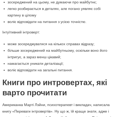
зосереджений на цьому, не думаючи про майбутнє;
легко розбирається в деталях, але погано уявляє собі
картину в цілому
воліє відповідати на питання з усією точністю.
Інтуїтивний інтроверт:
може зосереджуватися на кількох справах відразу;
більше зосереджений на майбутньому, оскільки воно його
інтригує, а зараз менш цікавий;
намагається уникати деталізації;
воліє відповідати на загальні питання.
Книги про интровертах, які
варто прочитати
Американка Марті Лэйни, психотерапевт і викладач, написала
книгу «Переваги інтровертів». Ну що ж, їй краще знати, адже і