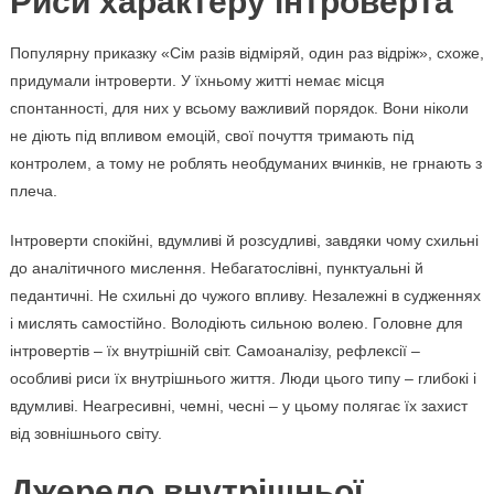
Риси характеру інтроверта
Популярну приказку «Сім разів відміряй, один раз відріж», схоже,
придумали інтроверти. У їхньому житті немає місця
спонтанності, для них у всьому важливий порядок. Вони ніколи
не діють під впливом емоцій, свої почуття тримають під
контролем, а тому не роблять необдуманих вчинків, не грнають з
плеча.
Інтроверти спокійні, вдумливі й розсудливі, завдяки чому схильні
до аналітичного мислення. Небагатослівні, пунктуальні й
педантичні. Не схильні до чужого впливу. Незалежні в судженнях
і мислять самостійно. Володіють сильною волею. Головне для
інтровертів – їх внутрішній світ. Самоаналізу, рефлексії –
особливі риси їх внутрішнього життя. Люди цього типу – глибокі і
вдумливі. Неагресивні, чемні, чесні – у цьому полягає їх захист
від зовнішнього світу.
Джерело внутрішньої