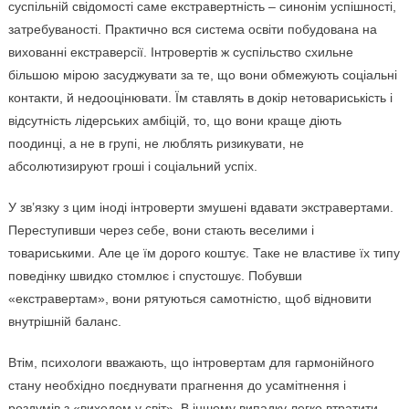
суспільній свідомості саме екстравертність – синонім успішності,
затребуваності. Практично вся система освіти побудована на
вихованні екстраверсії. Інтровертів ж суспільство схильне
більшою мірою засуджувати за те, що вони обмежують соціальні
контакти, й недооцінювати. Їм ставлять в докір нетовариськість і
відсутність лідерських амбіцій, то, що вони краще діють
поодинці, а не в групі, не люблять ризикувати, не
абсолютизируют гроші і соціальний успіх.
У зв’язку з цим іноді інтроверти змушені вдавати экстравертами.
Переступивши через себе, вони стають веселими і
товариськими. Але це їм дорого коштує. Таке не властиве їх типу
поведінку швидко стомлює і спустошує. Побувши
«екстравертам», вони рятуються самотністю, щоб відновити
внутрішній баланс.
Втім, психологи вважають, що інтровертам для гармонійного
стану необхідно поєднувати прагнення до усамітнення і
роздумів з «виходом у світ». В іншому випадку легко втратити