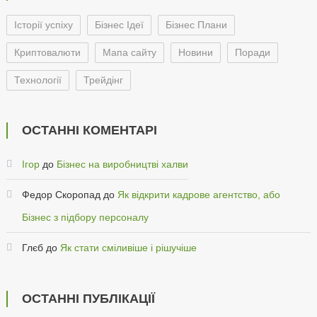
Історії успіху
Бізнес Ідеї
Бізнес Плани
Криптовалюти
Мапа сайту
Новини
Поради
Технології
Трейдінг
ОСТАННІ КОМЕНТАРІ
Ігор
до
Бізнес на виробництві халви
Федор Скоропад
до
Як відкрити кадрове агентство, або
Бізнес з підбору персоналу
Глєб
до
Як стати сміливіше і рішучіше
ОСТАННІ ПУБЛІКАЦІЇ