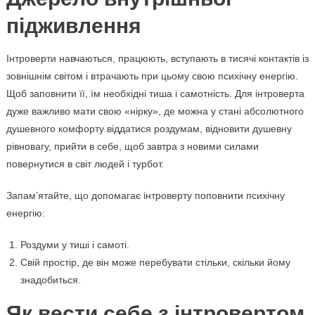
підживлення
Інтроверти навчаються, працюють, вступають в тисячі контактів із
зовнішнім світом і втрачають при цьому свою психічну енергію.
Щоб заповнити її, їм необхідні тиша і самотність. Для інтроверта
дуже важливо мати свою «нірку», де можна у стані абсолютного
душевного комфорту віддатися роздумам, відновити душевну
рівновагу, прийти в себе, щоб завтра з новими силами
повернутися в світ людей і турбот.
Запам’ятайте, що допомагає інтроверту поповнити психічну
енергію:
Роздуми у тиші і самоті.
Свій простір, де він може перебувати стільки, скільки йому
знадобиться.
Як вести себе з інтровертом