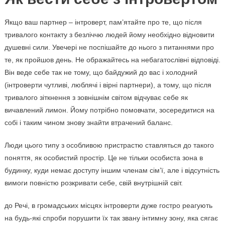
Якщо ваш партнер – інтроверт, пам’ятайте про те, що після
тривалого контакту з безліччю людей йому необхідно відновити
душевні сили. Увечері не поспішайте до нього з питаннями про
те, як пройшов день. Не ображайтесь на небагатослівні відповіді.
Він веде себе так не тому, що байдужий до вас і холодний
(інтроверти чутливі, люблячі і вірні партнери), а тому, що після
тривалого зіткнення з зовнішнім світом відчуває себе як
вичавлений лимон. Йому потрібно помовчати, зосередитися на
собі і таким чином знову знайти втрачений баланс.
Люди цього типу з особливою пристрастю ставляться до такого
поняття, як особистий простір. Це не тільки особиста зона в
будинку, куди немає доступу іншим членам сім’ї, але і відсутність
вимоги повністю розкривати себе, свій внутрішній світ.
до Речі, в громадських місцях інтроверти дуже гостро реагують
на будь-які спроби порушити їх так звану інтимну зону, яка сягає