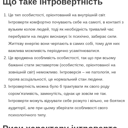
Що таке інтровертність
Це тип особистості, орієнтований на внутрішній світ.
Інтроверти комфортно почувають себе на самоті, в контакті з
вузьким колом людей, тоді як необхідність тривалий час
перебувати на людях виснажує їх психічно, забирає сили.
Життєву енергію вони черпають в самих собі, тому для них
важлива можливість періодично усамітнюватися.
Це вроджена особливість особистості, так що при всьому
бажанні стати экставертом (особистістю, орієнтованої на
зовнішній світ) неможливо. Інтроверсія – не патологія, не
прояв асоціальності, це нормальний стан людини.
Інтровертність можна було б трактувати як свого роду
сором’язливість, замкнутість, однак це зовсім не так.
Інтроверти можуть відчувати себе розкуто і вільно, не боятися
аудиторії, але при цьому зберігати особливості свого
психологічного типу.