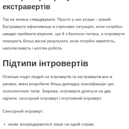
екстравертів
Так не можна стверджувати. Просто у них розум – різний.
Екстраверти ефективніше в стресових ситуаціях, коли потрібно
швидко приймати рішення, ще й з багатьох питань, а інтроверти
показують більш високі результати, коли потрібні завзятість,
наполегливість і копітка робота.
Підтипи інтровертів
Оскільки поділ людей на інтровертів та екстравертів все ж
умовно, вчені розробили більш докладну класифікацію цих
психологічних типів. Зокрема, інтроверти діляться на два
підтипи: сенсорний інтроверт і інтуїтивний інтроверт.
Сенсорний інтроверт:
може зосереджуватися лише на одній справі;