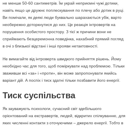
не менше 50-60 сантиметрів. Їм украй неприємні чужі дотики,
навіть якщо це дружнє поплескування по плечу або дотик в руці.
Ви помічали, як деякі люди буквально шарахаються убік, варто
необережно доторкнутися до них. Це реакція інтровертів на
порушення особистого простору. З тієї ж причини вони не
сприймають безцеремонна поведінка, нахабний прямий погляд
в очі з близької відстані і інші прояви нетактовності.
Не вимагайте від інтроверта швидкого прийняття рішень. Йому
необхідно час для того, щоб поміркувати над проблемою. Тільки
зваживши всі «за» і «проти», він може запропонувати якийсь
варіант дій. А поспіх і тиск здатні тільки позбавити його енергії.
Тиск суспільства
Як зауважують психологи, сучасний світ здебільшого
орієнтований на екстравертів, людей, відкритих спілкуванню, для
яких численні контакти з оточуючими – джерело енергії. Тобто в