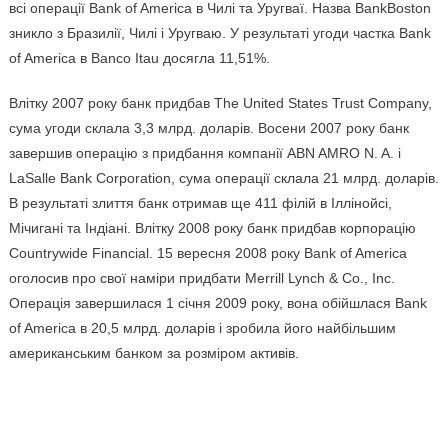
всі операції Bank of America в Чилі та Уругваї. Назва BankBoston
зникло з Бразилії, Чилі і Уругваю. У результаті угоди частка Bank
of America в Banco Itau досягла 11,51%.
Влітку 2007 року банк придбав The United States Trust Company,
сума угоди склала 3,3 млрд. доларів. Восени 2007 року банк
завершив операцію з придбання компанії ABN AMRO N. A. і
LaSalle Bank Corporation, сума операції склала 21 млрд. доларів.
В результаті злиття банк отримав ще 411 філій в Іллінойсі,
Мічигані та Індіані. Влітку 2008 року банк придбав корпорацію
Countrywide Financial. 15 вересня 2008 року Bank of America
оголосив про свої наміри придбати Merrill Lynch & Co., Inc.
Операція завершилася 1 січня 2009 року, вона обійшлася Bank
of America в 20,5 млрд. доларів і зробила його найбільшим
американським банком за розміром активів.