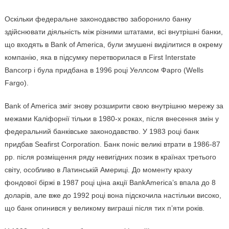
Оскільки федеральне законодавство заборонило банку
здійснювати діяльність між різними штатами, всі внутрішні банки,
що входять в Bank of America, були змушені виділитися в окрему
компанію, яка в підсумку перетворилася в First Interstate
Bancorp і була придбана в 1996 році Уеллсом Фарго (Wells
Fargo).
Bank of America зміг знову розширити свою внутрішню мережу за
межами Каліфорнії тільки в 1980-х роках, після внесення змін у
федеральний банківське законодавство. У 1983 році банк
придбав Seafirst Corporation. Банк поніс великі втрати в 1986-87
рр. після розміщення ряду невигідних позик в країнах третього
світу, особливо в Латинській Америці. До моменту краху
фондової біржі в 1987 році ціна акції BankAmerica’s впала до 8
доларів, але вже до 1992 році вона підскочила настільки високо,
що банк опинився у великому виграші після тих п’яти років.