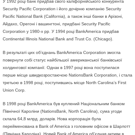
У 1992 році банк придбав свого каліфорнійського конкурента
Security Pacific Corporation і його дочірню компанію Security
Pacific National Bank (California), а також інші банки в Арізоні,
Айдахо, Орегоні і вашингтоні, придбані Security Pacific
Corporation у 1980-х рр. У 1994 році BankAmerica придбав
Continental Illinois National Bank and Trust Co. (Chicago).
В результаті цих об’єднань BankAmerica Corporation змогла
повернути собі статус найбільшої американської банківської
холдингової компанії. Однак в 1997 році вона поступилася
перше місце швидкозростаючою NationsBank Corporation, і стала
третьою в 1998 році, поступившись місце North Carolina’s First
Union Corp.
В 1998 році BankAmerica був куплений Національним банком
Північної Кароліни (NationsBank, North Carolina), сума угоди
склала 64,8 млрд. доларів. Нова корпорація була
перейменована в Bank of America з головним офісом в Шарлотт
(Північна Кароліна). Новий Bank of America об’єднав активи в