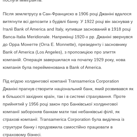
послуги іммігрантів.
Після землетрусу в Сан-Франциско в 1906 році Джаніні вдалося
витягнути всі депозити з будівлі банку. У 1922 році він заснував у
Італії Bank of America and Italy, купивши заснований в 1918 році
Banca-Italia Meridionale. Наприкінці 1920-х рр. Джаніні звернувся
до Орра Монетте (Orra E. Monnette), президенту і засновнику
Bank of America (Los Angeles), з пропозицією про злиття
компаній. Операція завершилася на початку 1929 року, нова
компанія була перейменована в Bank of America.
Під егідою холдингової компанії Transamerica Corporation
Джаніні прагнув створити національний банк, який розвивався як
в більшості західних країн, так і в системі страхування. Проте
прийнятий у 1956 році закон про Банківської холдингової
компанії забороняв банкам мати такі небанківські філії, як
страхові компанії. Transamerica Corporation була виділена із
структури банку і продовжила самостійно працювати в
страховому бізнесі.