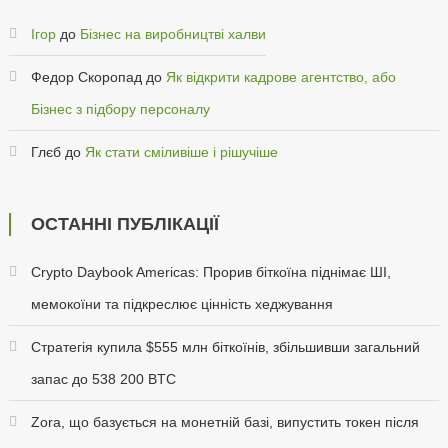
Ігор
до
Бізнес на виробництві халви
Федор Скоропад
до
Як відкрити кадрове агентство, або
Бізнес з підбору персоналу
Глєб
до
Як стати сміливіше і рішучіше
ОСТАННІ ПУБЛІКАЦІЇ
Crypto Daybook Americas: Прорив біткоїна піднімає ШІ,
мемокоїни та підкреслює цінність хеджування
Стратегія купила $555 млн біткоїнів, збільшивши загальний
запас до 538 200 BTC
Zora, що базується на монетній базі, випустить токен після