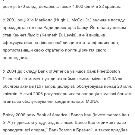
розмірі 570 млрд. доларів, а також 4.800 філій в 22 країнах.
У 2001 році Х’ю МакКолл (Hugh L. McColl Jr.) залишив посаду
президента і голови Ради директорів банку. Його наступником
став Кеннет Льюїс (Kenneth D. Lewis), який вирішив
сфокусуватися на фінансової дисципліни та ефективності,
протиставивши свою стратегію політиці злиття свого
попередника.
У 2004 до складу Bank of America увійшов банк FleetBoston
Financial: на момент угоди він займав сьоме місце в США за
обсягом активів (197 млрд. доларів), обслуговував понад 20 млн.
клієнтів. У січні 2006 року завершилася операція з купівлі банком
гіганта за обслуговування кредитних карт MBNA.
Влітку 2006 року Bank of America і Banco Itau (Investimentos Itau
S. A.) підписали угоду, згідно з якою Banco Itau отримав право
проводити всі операції BankBoston в Бразилії, а також придбав