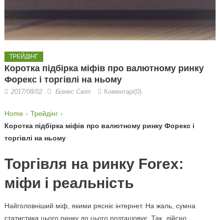
ТРЕЙДІНГ
Коротка підбірка міфів про валютному ринку
Форекс і торгівлі на ньому
2017/08/02
Бізнес Світ
Коментарі(0)
Home
Трейдінг
Коротка підбірка міфів про валютному ринку Форекс і
торгівлі на ньому
Торгівля на ринку Forex:
міфи і реальність
Найголовніший міф, якими рясніє інтернет. На жаль, сумна
статистика цього ринку до цього розташовує. Так, дійсно,