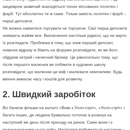
шедевром зазвичай знаходяться тонни зіпсованих полотен і
фарб. Тут абсолютно те ж саме. Тільки замість полотен і фарб –
перші депозити.
Не можна навчитися торгувати не торгуючи. Свої перші депозити
зливають майже все. Виключення настільки рідкісні, що не варто
їх розглядати. Проблема в тому, що злив перший депозит,
новачок відразу ж біжить на форуми розповідати, як же його
обдурив хитрий і нечесний брокер. Це рівносильно тому, що
після першого малюнка ви побіжите в художню школу
розповідати, що малюнки це міф і малювати неможливо. Будь
вміння вимагає часу і коштів для розвитку.
2. Швидкий заробіток
Всі бачили фільми на кшталт «Вовк з Уолл-стріт», «Уолл-стріт» і
багато інших, де людина буквально потопає в розкоші на
наступний же день після приходу на ринок. Саме вони і є
родоначальники цього міфу. Насправді відбувається наступне –