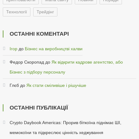
Технології
Трейдінг
ОСТАННІ КОМЕНТАРІ
Ігор
до
Бізнес на виробництві халви
Федор Скоропад
до
Як відкрити кадрове агентство, або
Бізнес з підбору персоналу
Глєб
до
Як стати сміливіше і рішучіше
ОСТАННІ ПУБЛІКАЦІЇ
Crypto Daybook Americas: Прорив біткоїна піднімає ШІ,
мемокоїни та підкреслює цінність хеджування