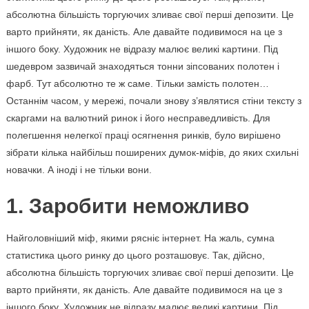
абсолютна більшість торгуючих зливає свої перші депозити. Це
варто прийняти, як даність. Але давайте подивимося на це з
іншого боку. Художник не відразу малює великі картини. Під
шедевром зазвичай знаходяться тонни зіпсованих полотен і
фарб. Тут абсолютно те ж саме. Тільки замість полотен…
Останнім часом, у мережі, почали знову з’являтися стіни тексту з
скаргами на валютний ринок і його несправедливість. Для
полегшення нелегкої праці осягнення ринків, було вирішено
зібрати кілька найбільш поширених думок-міфів, до яких схильні
новачки. А іноді і не тільки вони.
1. Заробити неможливо
Найголовніший міф, якими рясніє інтернет. На жаль, сумна
статистика цього ринку до цього розташовує. Так, дійсно,
абсолютна більшість торгуючих зливає свої перші депозити. Це
варто прийняти, як даність. Але давайте подивимося на це з
іншого боку. Художник не відразу малює великі картини. Під