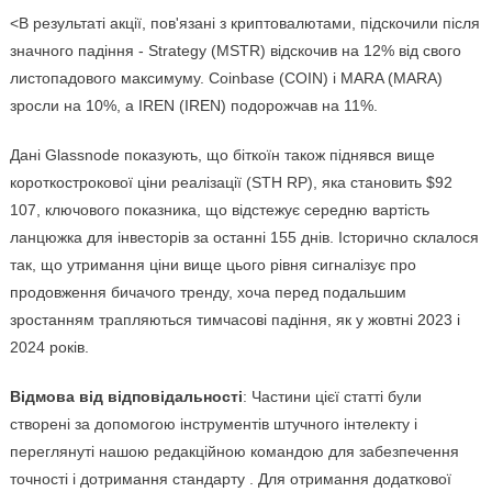
<В результаті акції, пов'язані з криптовалютами, підскочили після
значного падіння - Strategy (MSTR) відскочив на 12% від свого
листопадового максимуму. Coinbase (COIN) і MARA (MARA)
зросли на 10%, а IREN (IREN) подорожчав на 11%.
Дані Glassnode показують, що біткоїн також піднявся вище
короткострокової ціни реалізації (STH RP), яка становить $92
107, ключового показника, що відстежує середню вартість
ланцюжка для інвесторів за останні 155 днів. Історично склалося
так, що утримання ціни вище цього рівня сигналізує про
продовження бичачого тренду, хоча перед подальшим
зростанням трапляються тимчасові падіння, як у жовтні 2023 і
2024 років.
Відмова від відповідальності
: Частини цієї статті були
створені за допомогою інструментів штучного інтелекту і
переглянуті нашою редакційною командою для забезпечення
точності і дотримання стандарту . Для отримання додаткової