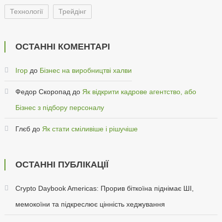
Технології
Трейдінг
ОСТАННІ КОМЕНТАРІ
Ігор
до
Бізнес на виробництві халви
Федор Скоропад
до
Як відкрити кадрове агентство, або
Бізнес з підбору персоналу
Глєб
до
Як стати сміливіше і рішучіше
ОСТАННІ ПУБЛІКАЦІЇ
Crypto Daybook Americas: Прорив біткоїна піднімає ШІ,
мемокоїни та підкреслює цінність хеджування