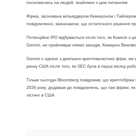
посилаючись на людей, знайомих з цим питанням.
Фірма, заснована мільярдером Кемероном і Тайлером В
повідомленні, зазначаючи, що остаточного рішення пр
Потенційне IPO відбувається після того, як Комісія з
Gemini, не прийнявши ніяких заходів, Кемерон Вінклвос
Gemini є однією з декількох криптовалютних фірм, які 
ринку США після того, як SEC була в перші місяці робо
Тільки сьогодні Bloomberg повідомив, що криптобіржа
2026 року, додавши до повідомлень, що такі фірми, як 
лістинг в США.