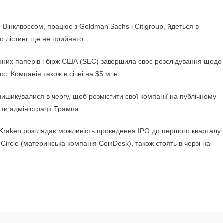
інклвоссом, працює з Goldman Sachs і Citigroup, йдеться в
о лістинг ще не прийнято.
 цінних паперів і бірж США (SEC) завершила своє розслідування щодо
с. Компанія також в січні на $5 млн.
вишикувалися в чергу, щоб розмістити свої компанії на публічному
ти адміністрації Трампа.
 Kraken розглядає можливість проведення IPO до першого кварталу
Circle (материнська компанія CoinDesk), також стоять в черзі на