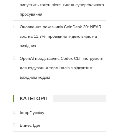
випустить токен після тижня суперечливого
просування
Оновлення показників CoinDesk 20: NEAR
зріс на 11,7%, провідний індекс виріс на
вихідних
OpenAI представляє Codex CLI, інструмент
для кодування терміналів з відкритим
вихідним кодом
КАТЕГОРІЇ
Історії успіху
Бізнес Ідеї