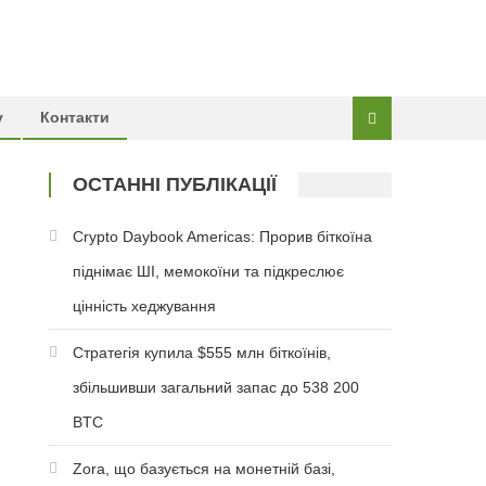
у
Контакти
ОСТАННІ ПУБЛІКАЦІЇ
Crypto Daybook Americas: Прорив біткоїна
піднімає ШІ, мемокоїни та підкреслює
цінність хеджування
Стратегія купила $555 млн біткоїнів,
збільшивши загальний запас до 538 200
BTC
Zora, що базується на монетній базі,