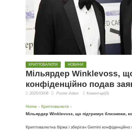
КРИПТОВАЛЮТИ
НОВИНИ
Мільярдер Winklevoss, щ
конфіденційно подав зая
2025/03/08
Poster Adam
Коментарі(0)
Home
Криптовалюти
Мільярдер Winklevoss, що підтримує близнюки, к
Криптовалютна біржа і зберігач Gemini конфіденційно 