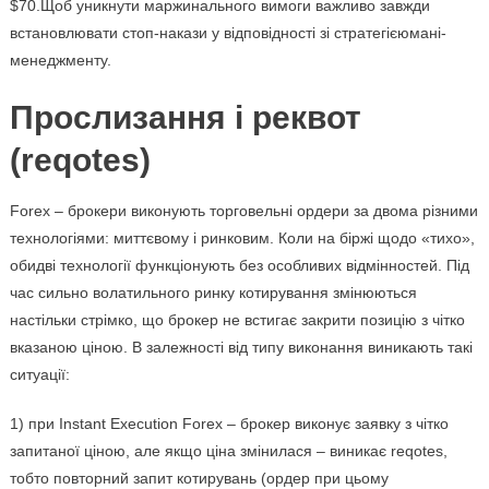
$70.Щоб уникнути маржинального вимоги важливо завжди
встановлювати стоп-накази у відповідності зі стратегієюмані-
менеджменту.
Прослизання і реквот
(reqotes)
Forex – брокери виконують торговельні ордери за двома різними
технологіями: миттєвому і ринковим. Коли на біржі щодо «тихо»,
обидві технології функціонують без особливих відмінностей. Під
час сильно волатильного ринку котирування змінюються
настільки стрімко, що брокер не встигає закрити позицію з чітко
вказаною ціною. В залежності від типу виконання виникають такі
ситуації:
1) при Instant Execution Forex – брокер виконує заявку з чітко
запитаної ціною, але якщо ціна змінилася – виникає reqotes,
тобто повторний запит котирувань (ордер при цьому