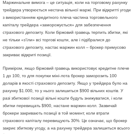
Маржинальне вимога – це ситуація, коли на торговому рахунку
трейдера утворюється нестача вільної маржі. При відкритті угоди
з використанням кредитного плеча частина торговельного
капіталу трейдера «заморожується» для забезпечення
страхового депозиту. Коли біржовий гравець терпить збитки, які
не тільки «з’їли» всі торгові кошти, але і підібралися до
страхового депозиту, настає маржин колл – брокер примусово
закриває відкриті позиції.
Приміром, якщо біржовий гравець використовує кредитне плече
1 до 100, то для покупки міні-лота брокер заморозить 100
доларів в якості страхового депозиту. Якщо у трейдера було на
рахунку $1.000, то у нього залишиться $900 вільних коштів. У
разі збиткової позиції вільні кошти будуть знижуватися, і коли
збитки перевищать $900, настане маржин-колл. Зазвичай
брокери закривають позиції в той момент, коли втрати
страхового капіталу перевищують 30%. Це означає, що брокер
закриє збиткову угоду, а на рахунку трейдера залишиться всього