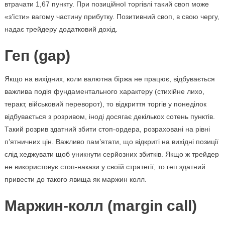
втрачати 1,67 пункту. При позиційної торгівлі такий своп може
«з’їсти» вагому частину прибутку. Позитивний своп, в свою чергу,
надає трейдеру додатковий дохід.
Геп (gap)
Якщо на вихідних, коли валютна біржа не працює, відбувається
важлива подія фундаментального характеру (стихійне лихо,
теракт, військовий переворот), то відкриття торгів у понеділок
відбувається з розривом, іноді досягає декількох сотень пунктів.
Такий розрив здатний збити стоп-ордера, розраховані на рівні
п’ятничних цін. Важливо пам’ятати, що відкриті на вихідні позиції
слід хеджувати щоб уникнути серйозних збитків. Якщо ж трейдер
не використовує стоп-накази у своїй стратегії, то геп здатний
привести до такого явища як маржин колл.
Маржин-колл (margin call)