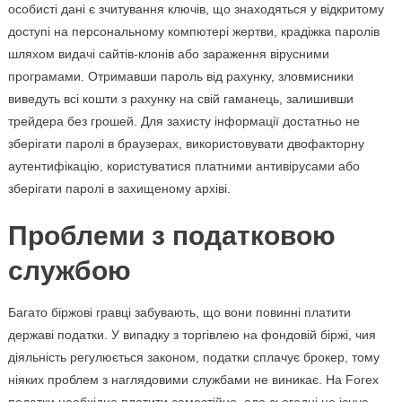
особисті дані є зчитування ключів, що знаходяться у відкритому
доступі на персональному компютері жертви, крадіжка паролів
шляхом видачі сайтів-клонів або зараження вірусними
програмами. Отримавши пароль від рахунку, зловмисники
виведуть всі кошти з рахунку на свій гаманець, залишивши
трейдера без грошей. Для захисту інформації достатньо не
зберігати паролі в браузерах, використовувати двофакторну
аутентифікацію, користуватися платними антивірусами або
зберігати паролі в захищеному архіві.
Проблеми з податковою
службою
Багато біржові гравці забувають, що вони повинні платити
державі податки. У випадку з торгівлею на фондовій біржі, чия
діяльність регулюється законом, податки сплачує брокер, тому
ніяких проблем з наглядовими службами не виникає. На Forex