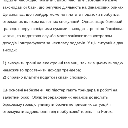
податки необхідно платити самостійно, але сьогодні не існує
законодавчої бази, що регулює діяльність на фінансових ринках.
Це означає, що трейдер може не платити податок з прибутків,
отриманих шляхом валютних спекуляцій. Однак якщо біржовий
гравець оперує солідними сумами і виводить гроші на банківські
картки, то податкова служба може зацікавитися джерелом
доходів і оштрафувати за несплату податків. У цій ситуації є два
виходи:
1) виводити гроші на електронні гаманці, так як в цьому випадку
неможливо простежити доходи трейдера;
2) справно платити податки і спати спокійно.
Це основні небезпеки, які підстерігають трейдера в роботі на
валютній біржі. Облік перерахованих нюансів дозволить
біржовому гравцю уникнути безлічі неприємних ситуацій і
отримувати задоволення від прибуткової торгівлі на Forex.