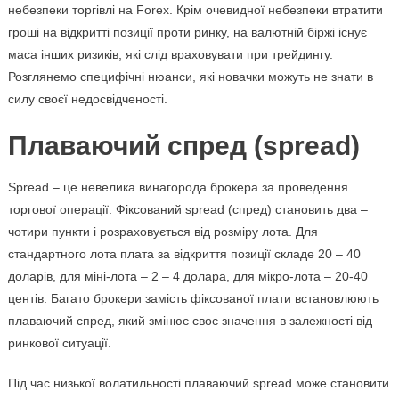
небезпеки торгівлі на Forex. Крім очевидної небезпеки втратити
гроші на відкритті позиції проти ринку, на валютній біржі існує
маса інших ризиків, які слід враховувати при трейдингу.
Розглянемо специфічні нюанси, які новачки можуть не знати в
силу своєї недосвідченості.
Плаваючий спред (spread)
Spread – це невелика винагорода брокера за проведення
торгової операції. Фіксований spread (спред) становить два –
чотири пункти і розраховується від розміру лота. Для
стандартного лота плата за відкриття позиції складе 20 – 40
доларів, для міні-лота – 2 – 4 долара, для мікро-лота – 20-40
центів. Багато брокери замість фіксованої плати встановлюють
плаваючий спред, який змінює своє значення в залежності від
ринкової ситуації.
Під час низької волатильності плаваючий spread може становити