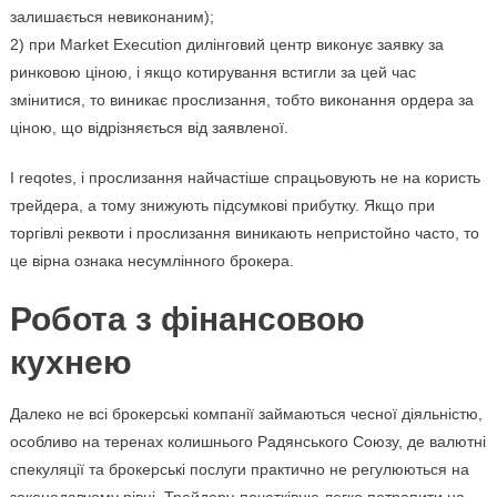
залишається невиконаним);
2) при Market Execution дилінговий центр виконує заявку за
ринковою ціною, і якщо котирування встигли за цей час
змінитися, то виникає прослизання, тобто виконання ордера за
ціною, що відрізняється від заявленої.
І reqotes, і прослизання найчастіше спрацьовують не на користь
трейдера, а тому знижують підсумкові прибутку. Якщо при
торгівлі реквоти і прослизання виникають непристойно часто, то
це вірна ознака несумлінного брокера.
Робота з фінансовою
кухнею
Далеко не всі брокерські компанії займаються чесної діяльністю,
особливо на теренах колишнього Радянського Союзу, де валютні
спекуляції та брокерські послуги практично не регулюються на