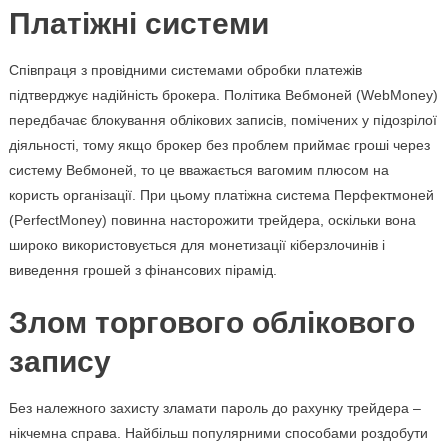
Платіжні системи
Співпраця з провідними системами обробки платежів
підтверджує надійність брокера. Політика Вебмоней (WebMoney)
передбачає блокування облікових записів, помічених у підозрілої
діяльності, тому якщо брокер без проблем приймає гроші через
систему Вебмоней, то це вважається вагомим плюсом на
користь організації. При цьому платіжна система Перфектмоней
(PerfectMoney) повинна насторожити трейдера, оскільки вона
широко використовується для монетизації кіберзлочинів і
виведення грошей з фінансових пірамід.
Злом торгового облікового
запису
Без належного захисту зламати пароль до рахунку трейдера –
нікчемна справа. Найбільш популярними способами роздобути