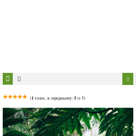
1
5
(
голос, в середньому:
із 5)