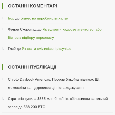
ОСТАННІ КОМЕНТАРІ
Ігор
до
Бізнес на виробництві халви
Федор Скоропад
до
Як відкрити кадрове агентство, або
Бізнес з підбору персоналу
Глєб
до
Як стати сміливіше і рішучіше
ОСТАННІ ПУБЛІКАЦІЇ
Crypto Daybook Americas: Прорив біткоїна піднімає ШІ,
мемокоїни та підкреслює цінність хеджування
Стратегія купила $555 млн біткоїнів, збільшивши загальний
запас до 538 200 BTC