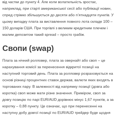
від частки до пункту 4. Але коли волатильність зростає,
наприклад, при старті американської сесії або публікації новин,
спред стрімко збільшується до десяти або п’ятнадцяти пунктів. У
цьому випадку плата за виставлення повного лота складе 100 –
150 доларів США. При торгівлі з великим кредитним плечем і
малим депозитом такий spread – просто грабіж.
Свопи (swap)
Плата за нічний ролловер, плата за овернайт або своп – це
нарахування комісії за перенесення відкритої позиції на
наступний торговий день. Плата за ролловер розраховується на
основі різниці процентних ставок держав, валюти яких входять в
торгованих пару. В залежності від напрямку позиції (довга або
коротка) своп може мати різне значення. Приміром, своп за
довгу позицію по парі EUR/AUD дорівнює мінус 1,67 пунктів, а за
коротку – 0,88 пункту. Це означає, що при перенесенні на
наступну добу довгої позиції по EUR/AUD трейдер буде щодня