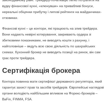
законодавчому рівні. Трейдеру-початківцю легко потрапити на
вудку фінансової кухні, «клюнувши» на привабливі бонуси,
нереальні обіцянки прибутку і липові рейтинги на майданчиках-
отзовиках.
Фінансові кухні – це контори, які працюють на злив трейдера.
Вони надають невірні котирування, закривають ордера зі
збитковими показниками, не виводять кошти з рахунку, і
найголовніше – ведуть всю свою діяльність по шахрайських
схемах. Кухонний брокер не виводить позиції на ринок, він сам
грає проти трейдера.
Сертифікація брокера
Контора повинна мати сертифікат державного регулятора, який
гарантує захист прав та засобів трейдерів. Європейські наглядові
органи володіють найбільшим впливом на Форекс-брокерів –
BaFin, FINMA, FSA.