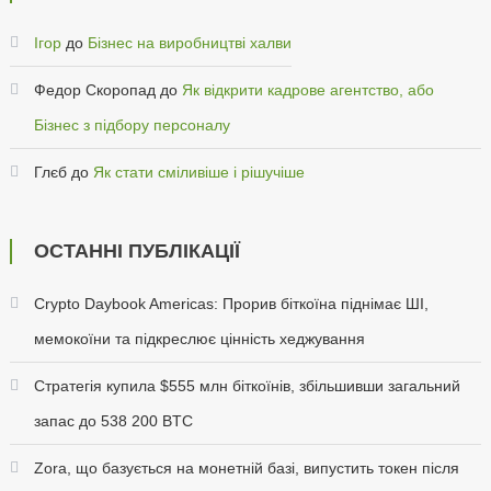
Ігор
до
Бізнес на виробництві халви
Федор Скоропад
до
Як відкрити кадрове агентство, або
Бізнес з підбору персоналу
Глєб
до
Як стати сміливіше і рішучіше
ОСТАННІ ПУБЛІКАЦІЇ
Crypto Daybook Americas: Прорив біткоїна піднімає ШІ,
мемокоїни та підкреслює цінність хеджування
Стратегія купила $555 млн біткоїнів, збільшивши загальний
запас до 538 200 BTC
Zora, що базується на монетній базі, випустить токен після