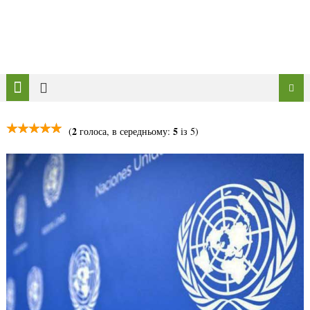
2
5
(
голоса, в середньому:
із 5)