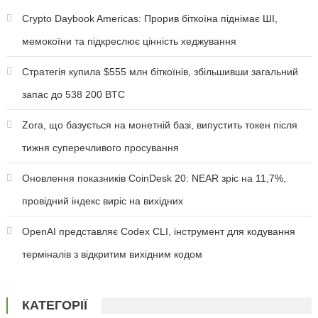
Crypto Daybook Americas: Прорив біткоїна піднімає ШІ,
мемокоїни та підкреслює цінність хеджування
Стратегія купила $555 млн біткоїнів, збільшивши загальний
запас до 538 200 BTC
Zora, що базується на монетній базі, випустить токен після
тижня суперечливого просування
Оновлення показників CoinDesk 20: NEAR зріс на 11,7%,
провідний індекс виріс на вихідних
OpenAI представляє Codex CLI, інструмент для кодування
терміналів з відкритим вихідним кодом
КАТЕГОРІЇ