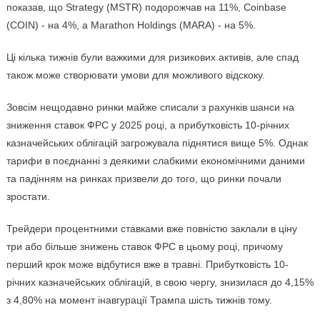
показав, що Strategy (MSTR) подорожчав на 11%, Coinbase
(COIN) - на 4%, а Marathon Holdings (MARA) - на 5%.
Ці кілька тижнів були важкими для ризикових активів, але спад
також може створювати умови для можливого відскоку.
Зовсім нещодавно ринки майже списали з рахунків шанси на
зниження ставок ФРС у 2025 році, а прибутковість 10-річних
казначейських облігацій загрожувала піднятися вище 5%. Однак
тарифи в поєднанні з деякими слабкими економічними даними
та падінням на ринках призвели до того, що ринки почали
зростати.
Трейдери процентними ставками вже повністю заклали в ціну
три або більше знижень ставок ФРС в цьому році, причому
перший крок може відбутися вже в травні. Прибутковість 10-
річних казначейських облігацій, в свою чергу, знизилася до 4,15%
з 4,80% на момент інавгурації Трампа шість тижнів тому.