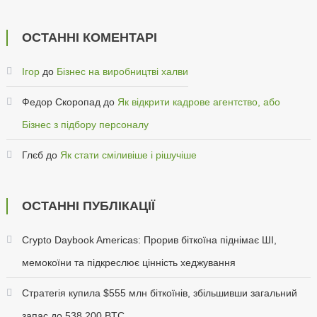
ОСТАННІ КОМЕНТАРІ
Ігор
до
Бізнес на виробництві халви
Федор Скоропад
до
Як відкрити кадрове агентство, або
Бізнес з підбору персоналу
Глєб
до
Як стати сміливіше і рішучіше
ОСТАННІ ПУБЛІКАЦІЇ
Crypto Daybook Americas: Прорив біткоїна піднімає ШІ,
мемокоїни та підкреслює цінність хеджування
Стратегія купила $555 млн біткоїнів, збільшивши загальний
запас до 538 200 BTC