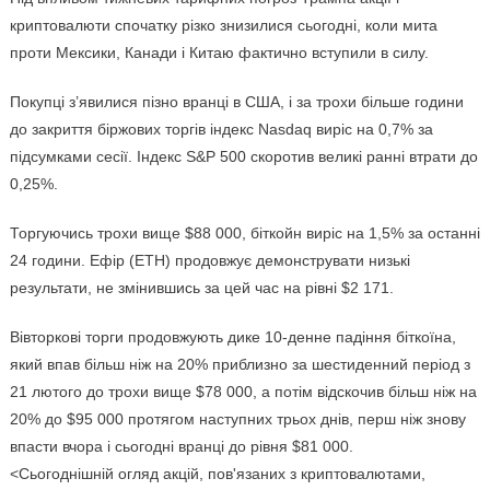
криптовалюти спочатку різко знизилися сьогодні, коли мита
проти Мексики, Канади і Китаю фактично вступили в силу.
Покупці з’явилися пізно вранці в США, і за трохи більше години
до закриття біржових торгів індекс Nasdaq виріс на 0,7% за
підсумками сесії. Індекс S&P 500 скоротив великі ранні втрати до
0,25%.
Торгуючись трохи вище $88 000, біткойн виріс на 1,5% за останні
24 години. Ефір (ETH) продовжує демонструвати низькі
результати, не змінившись за цей час на рівні $2 171.
Вівторкові торги продовжують дике 10-денне падіння біткоїна,
який впав більш ніж на 20% приблизно за шестиденний період з
21 лютого до трохи вище $78 000, а потім відскочив більш ніж на
20% до $95 000 протягом наступних трьох днів, перш ніж знову
впасти вчора і сьогодні вранці до рівня $81 000.
<Сьогоднішній огляд акцій, пов'язаних з криптовалютами,