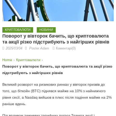
КРИПТОВАЛЮТИ
НОВИНИ
Поворот у вівторок бачить, що криптовалюта
та акції різко підстрибують з найгірших рівнів
2025/03/04
Poster Adam
Коментарі(0)
Home
Криптовалюти
Поворот у вівторок бачить, що криптовалюта та акції різко
підстрибують з найгірших рівнів
Великий розворот на ризикових ринках у вівторок призвів до
того, що біткойн (BTC) піднявся майже на 10% з найнижчого
рівня сесії, а Nasdaq вийшов в плюс після падіння майже на 2%
раніше вдень.
Під впливом тижневих тарифних погроз Трампа акції і