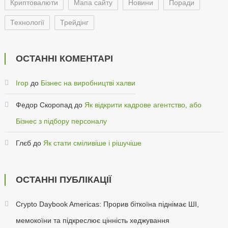
Криптовалюти
Мапа сайту
Новини
Поради
Технології
Трейдінг
ОСТАННІ КОМЕНТАРІ
Ігор
до
Бізнес на виробництві халви
Федор Скоропад
до
Як відкрити кадрове агентство, або
Бізнес з підбору персоналу
Глєб
до
Як стати сміливіше і рішучіше
ОСТАННІ ПУБЛІКАЦІЇ
Crypto Daybook Americas: Прорив біткоїна піднімає ШІ,
мемокоїни та підкреслює цінність хеджування