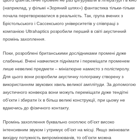
цього фантастичні промені не раз фігурували в літературі і в кіно
(наприклад, у фільмі «Зоряний шлях») фантастика тільки-тільки
почала перетворюватися в реальність. Так, група вчених з
Брістольського і Сассекського університетів у співпраці з
компанією Ultrahaptics розробили перший в світі акустичний
промінь захоплення.
Поки, розроблені британськими дослідниками промені дуже
слабенькі. Вчені навчилися піднімати і переміщати променем
лише невеликі предмети – мініатюрне намисто з полістиролу.
Для цього вони розробили акустичну голограму створену з
використанням звукових хвиль великої амплітуди. За допомогою
акустичного конвеєра вони можуть переміщати дуже тендітні
об’єкти і збирати їх в більш великі конструкції, при цьому не
вдаючись до фізичного контакту.
Промінь захоплення буквально охоплює об’єкт високо
інтенсивним звуком і утримує об’єкт на місці. Якщо змінювати
вихідну потужність випромінювачів, то об’єкти можна