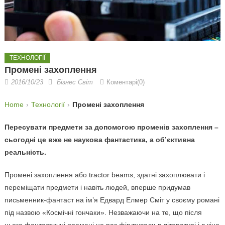
ТЕХНОЛОГІЇ
Промені захоплення
2016/10/23
Бізнес Світ
Коментарі(0)
Home
Технології
Промені захоплення
Пересувати предмети за допомогою променів захоплення –
сьогодні це вже не наукова фантастика, а об’єктивна
реальність.
Промені захоплення або tractor beams, здатні захоплювати і
переміщати предмети і навіть людей, вперше придумав
письменник-фантаст на ім’я Едвард Елмер Сміт у своєму романі
під назвою «Космічні гончаки». Незважаючи на те, що після