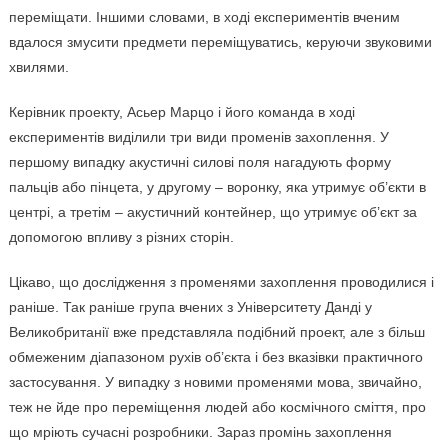
переміщати. Іншими словами, в ході експериментів вченим
вдалося змусити предмети переміщуватись, керуючи звуковими
хвилями.
Керівник проекту, Асьер Марцо і його команда в ході
експериментів виділили три види променів захоплення. У
першому випадку акустичні силові поля нагадують форму
пальців або пінцета, у другому – воронку, яка утримує об’єкти в
центрі, а третім – акустичний контейнер, що утримує об’єкт за
допомогою впливу з різних сторін.
Цікаво, що дослідження з променями захоплення проводилися і
раніше. Так раніше група вчених з Університету Данді у
Великобританії вже представляла подібний проект, але з більш
обмеженим діапазоном рухів об’єкта і без вказівки практичного
застосування. У випадку з новими променями мова, звичайно,
теж не йде про переміщення людей або космічного сміття, про
що мріють сучасні розробники. Зараз промінь захоплення