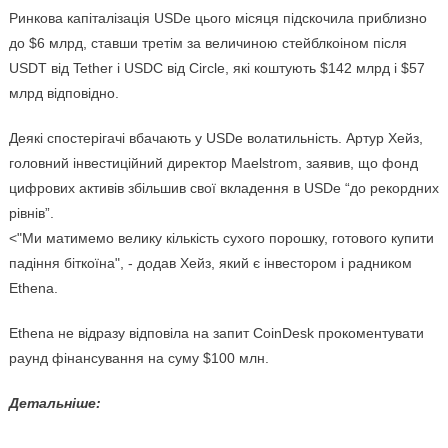
Ринкова капіталізація USDe цього місяця підскочила приблизно
до $6 млрд, ставши третім за величиною стейблкоіном після
USDT від Tether і USDC від Circle, які коштують $142 млрд і $57
млрд відповідно.
Деякі спостерігачі вбачають у USDe волатильність. Артур Хейз,
головний інвестиційний директор Maelstrom, заявив, що фонд
цифрових активів збільшив свої вкладення в USDe “до рекордних
рівнів”.
<"Ми матимемо велику кількість сухого порошку, готового купити
падіння біткоїна", - додав Хейз, який є інвестором і радником
Ethena.
Ethena не відразу відповіла на запит CoinDesk прокоментувати
раунд фінансування на суму $100 млн.
Детальніше: