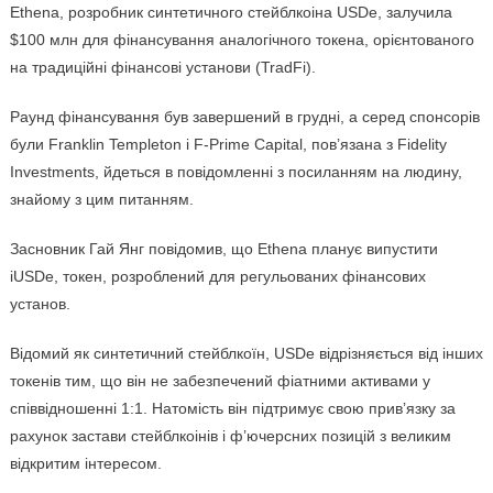
Ethena, розробник синтетичного стейблкоіна USDe, залучила
$100 млн для фінансування аналогічного токена, орієнтованого
на традиційні фінансові установи (TradFi).
Раунд фінансування був завершений в грудні, а серед спонсорів
були Franklin Templeton і F-Prime Capital, пов’язана з Fidelity
Investments, йдеться в повідомленні з посиланням на людину,
знайому з цим питанням.
Засновник Гай Янг повідомив, що Ethena планує випустити
iUSDe, токен, розроблений для регульованих фінансових
установ.
Відомий як синтетичний стейблкоїн, USDe відрізняється від інших
токенів тим, що він не забезпечений фіатними активами у
співвідношенні 1:1. Натомість він підтримує свою прив’язку за
рахунок застави стейблкоінів і ф’ючерсних позицій з великим
відкритим інтересом.