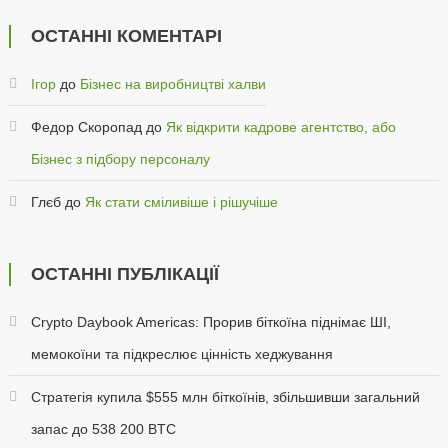
ОСТАННІ КОМЕНТАРІ
Ігор
до
Бізнес на виробництві халви
Федор Скоропад
до
Як відкрити кадрове агентство, або
Бізнес з підбору персоналу
Глєб
до
Як стати сміливіше і рішучіше
ОСТАННІ ПУБЛІКАЦІЇ
Crypto Daybook Americas: Прорив біткоїна піднімає ШІ,
мемокоїни та підкреслює цінність хеджування
Стратегія купила $555 млн біткоїнів, збільшивши загальний
запас до 538 200 BTC