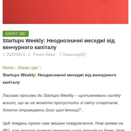
БІЗНЕС ІДЕЇ
Startups Weekly: Неоднозначні меседжі від
венчурного капіталу
2025/04/21
Poster Adam
Коментарі(0)
Home
Бізнес Ідеї
Startups Weekly: Неоднозначні меседжі від венчурного
капіталу
Ласкаво просимо до Startups Weekly – щотижневого огляду
всього, що ви не можете пропустити зі світу стартапів.
Хочете отримувати його щоп’ятниці?
.
Цей тиждень приніс нам змішані повідомлення. Нові заявки на
IPO, але загалом похмурі прогнози щодо виходів на біржу. Нові