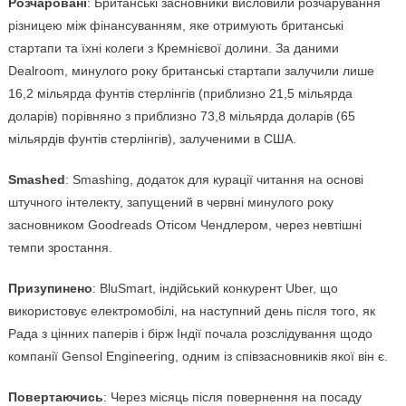
Розчаровані
: Британські засновники висловили розчарування
різницею між фінансуванням, яке отримують британські
стартапи та їхні колеги з Кремнієвої долини. За даними
Dealroom, минулого року британські стартапи залучили лише
16,2 мільярда фунтів стерлінгів (приблизно 21,5 мільярда
доларів) порівняно з приблизно 73,8 мільярда доларів (65
мільярдів фунтів стерлінгів), залученими в США.
Smashed
: Smashing, додаток для курації читання на основі
штучного інтелекту, запущений в червні минулого року
засновником Goodreads Отісом Чендлером, через невтішні
темпи зростання.
Призупинено
: BluSmart, індійський конкурент Uber, що
використовує електромобілі, на наступний день після того, як
Рада з цінних паперів і бірж Індії почала розслідування щодо
компанії Gensol Engineering, одним із співзасновників якої він є.
Повертаючись
: Через місяць після повернення на посаду