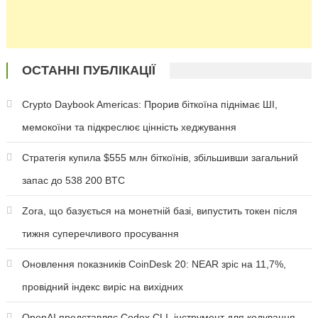
ОСТАННІ ПУБЛІКАЦІЇ
Crypto Daybook Americas: Прорив біткоїна піднімає ШІ,
мемокоїни та підкреслює цінність хеджування
Стратегія купила $555 млн біткоїнів, збільшивши загальний
запас до 538 200 BTC
Zora, що базується на монетній базі, випустить токен після
тижня суперечливого просування
Оновлення показників CoinDesk 20: NEAR зріс на 11,7%,
провідний індекс виріс на вихідних
OpenAI представляє Codex CLI, інструмент для кодування