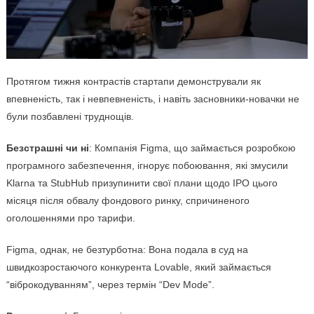
Протягом тижня контрастів стартапи демонстрували як
впевненість, так і невпевненість, і навіть засновники-новачки не
були позбавлені труднощів.
Безстрашні чи ні
: Компанія Figma, що займається розробкою
програмного забезпечення, ігнорує побоювання, які змусили
Klarna та StubHub призупинити свої плани щодо IPO цього
місяця після обвалу фондового ринку, спричиненого
оголошеннями про тарифи.
Figma, однак, не безтурботна: Вона подала в суд на
швидкозростаючого конкурента Lovable, який займається
“віброкодуванням”, через термін “Dev Mode”.