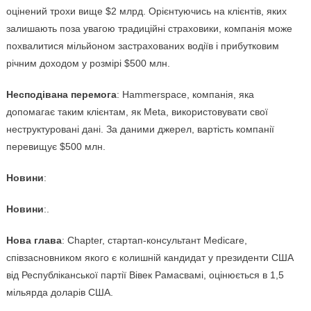
оцінений трохи вище $2 млрд. Орієнтуючись на клієнтів, яких
залишають поза увагою традиційні страховики, компанія може
похвалитися мільйоном застрахованих водіїв і прибутковим
річним доходом у розмірі $500 млн.
Несподівана перемога
: Hammerspace, компанія, яка
допомагає таким клієнтам, як Meta, використовувати свої
неструктуровані дані. За даними джерел, вартість компанії
перевищує $500 млн.
Новини
:
Новини
:.
Нова глава
: Chapter, стартап-консультант Medicare,
співзасновником якого є колишній кандидат у президенти США
від Республіканської партії Вівек Рамасвамі, оцінюється в 1,5
мільярда доларів США.