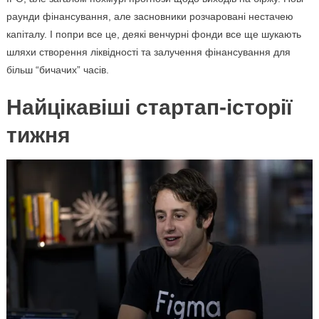
раунди фінансування, але засновники розчаровані нестачею
капіталу. І попри все це, деякі венчурні фонди все ще шукають
шляхи створення ліквідності та залучення фінансування для
більш “бичачих” часів.
Найцікавіші стартап-історії
тижня