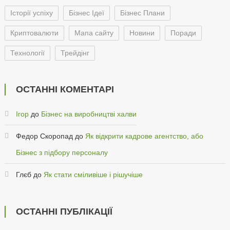
Історії успіху
Бізнес Ідеї
Бізнес Плани
Криптовалюти
Мапа сайту
Новини
Поради
Технології
Трейдінг
ОСТАННІ КОМЕНТАРІ
Ігор
до
Бізнес на виробництві халви
Федор Скоропад
до
Як відкрити кадрове агентство, або
Бізнес з підбору персоналу
Глєб
до
Як стати сміливіше і рішучіше
ОСТАННІ ПУБЛІКАЦІЇ