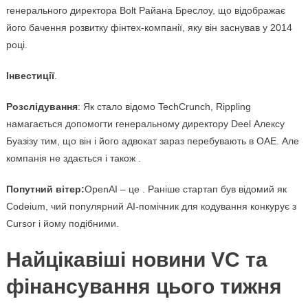
генерального директора Bolt Райана Бреслоу, що відображає
його бачення розвитку фінтех-компанії, яку він заснував у 2014
році.
Інвестиції
.
Розслідування
: Як стало відомо TechCrunch, Rippling
намагається допомогти генеральному директору Deel Алексу
Буазізу тим, що він і його адвокат зараз перебувають в ОАЕ. Але
компанія не здається і також .
Попутний вітер:
OpenAI – це . Раніше стартап був відомий як
Codeium, чий популярний АІ-помічник для кодування конкурує з
Cursor і йому подібними.
Найцікавіші новини VC та
фінансування цього тижня