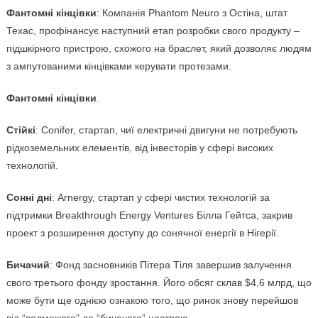
Фантомні кінцівки
: Компанія Phantom Neuro з Остіна, штат
Техас, профінансує наступний етап розробки свого продукту –
підшкірного пристрою, схожого на браслет, який дозволяє людям
з ампутованими кінцівками керувати протезами.
Фантомні кінцівки
.
Стійкі
: Conifer, стартап, чиї електричні двигуни не потребують
рідкоземельних елементів, від інвесторів у сфері високих
технологій.
Сонні дні
: Arnergy, стартап у сфері чистих технологій за
підтримки Breakthrough Energy Ventures Білла Гейтса, закрив
проект з розширення доступу до сонячної енергії в Нігерії.
Бичачий
: Фонд засновників Пітера Тіля завершив залучення
свого третього фонду зростання. Його обсяг склав $4,6 млрд, що
може бути ще однією ознакою того, що ринок знову перейшов
від “ведмежого” до “бичачого” настрою.