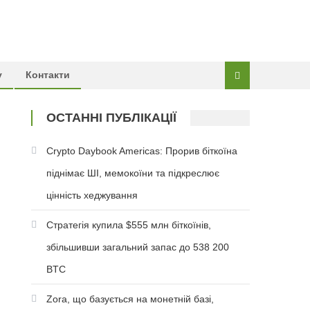
у
Контакти
ОСТАННІ ПУБЛІКАЦІЇ
Crypto Daybook Americas: Прорив біткоїна
піднімає ШІ, мемокоїни та підкреслює
цінність хеджування
Стратегія купила $555 млн біткоїнів,
збільшивши загальний запас до 538 200
BTC
Zora, що базується на монетній базі,