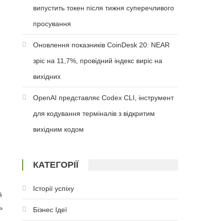
випустить токен після тижня суперечливого
просування
Оновлення показників CoinDesk 20: NEAR
зріс на 11,7%, провідний індекс виріс на
вихідних
OpenAI представляє Codex CLI, інструмент
для кодування терміналів з відкритим
вихідним кодом
КАТЕГОРІЇ
Історії успіху
й
ь
Бізнес Ідеї