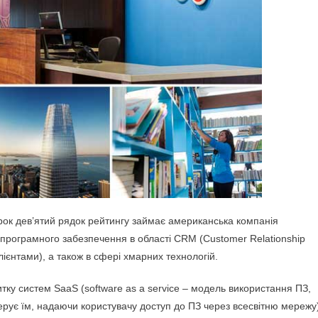
рок дев’ятий рядок рейтингу займає американська компанія
 програмного забезпечення в області CRM (Customer Relationship
ієнтами), а також в сфері хмарних технологій.
итку систем SааS (software as a service – модель використання ПЗ,
ерує їм, надаючи користувачу доступ до ПЗ через всесвітню мережу