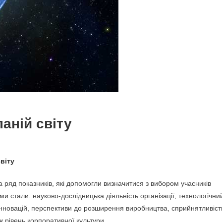
аній світу
віту
а ряд показників, які допомогли визначитися з вибором учасників
и стали: науково-дослідницька діяльність організації, технологічни
 інновацій, перспективи до розширення виробництва, сприйнятливіст
 рівень корпоративної культури.