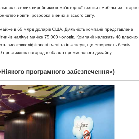
ільших світових виробників комп’ютерної техніки і мобільних інтерне
ицтво новітні розробки вчених зі всього світу.
айже в 65 млрд доларів США. Діяльність компанії представлена ​​
бітників налічує майже 75 000 чоловік. Компанії належать 48 власних
ть висококваліфіковані вчені та інженери, що створюють безліч
30 престижних нагород в області промислового дизайну.
(«Ніякого програмного забезпечення»)