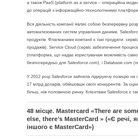
а також PааS (platform as a service – операційна мод
до операцій з інформаційно-технологічними платфор
Вся діяльність компанії являє собою безперервну розр
автоматизованих систем управління даними. Salesfor
продуктів. Флагманами компанії є такі продукти: серв
продажів), Service Cloud (сервіс забезпечення процесі
(платформа, що надає користувачам можливість само
безпосередньо для Salesforce.com), і Database.com (
У 2012 році Salesforce зайняла лідируючу позицію на 
17 млрд доларів, обійшовши своїх конкурентів. За оці
більш, ніж половиною ринку. Клієнтами Salesforce є такі г
48 місце. Mastercard «There are some
else, there’s MasterCard » («Є речі,
іншого є MasterCard»)