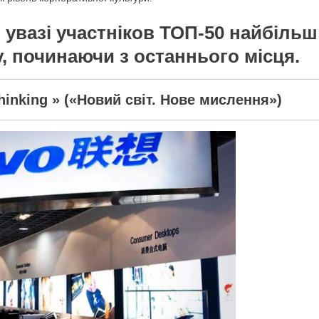
 увазі учаcтніков ТОП-50 найбільш
у, починаючи з останнього місця.
hinking » («Новий світ. Нове мислення»)