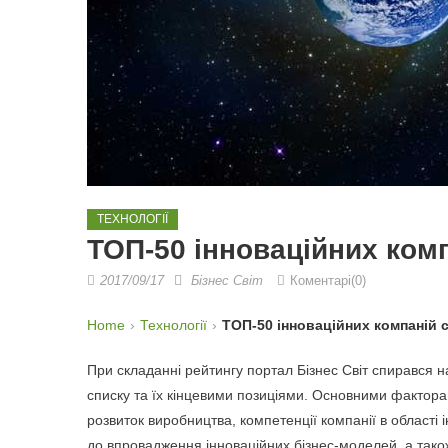
ТЕХНОЛОГІЇ
ТОП-50 інноваційних комп
2017/09/17
Бізнес Світ
Коментарі(0)
Home
Технології
ТОП-50 інноваційних компаній с
При складанні рейтингу портал Бізнес Світ спирався н
списку та їх кінцевими позиціями. Основними факторам
розвиток виробництва, компетенції компанії в області
до впровадження інноваційних бізнес-моделей, а також