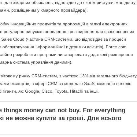
ель для хмарних обчислень, відповідно до якої користувач має досту
мами, розміщеним у хмарного провайдера).
обку інноваційних продуктів та пропозицій в галузі електронних
ce регулярно випускає оновлення і розширення для своїх основних
іс Sales Cloud (частина CRM-системи, що відповідає за процеси
в обслуговування інформаційної підтримки клієнтів), Force.com
стійно розробляти програми чи створювати додаткові розширення
хмарна система управління даними).
світовому ринку CRM-систем, з часткою 13% від загального бюджету
нками експертів, в сфері CRM за моделлю SaaS, компанія володіє
іганти, як: Google, Cisco, Toyota, Hitachi та інші.
 things money can not buy. For everything
 які не можна купити за гроші. Для всього