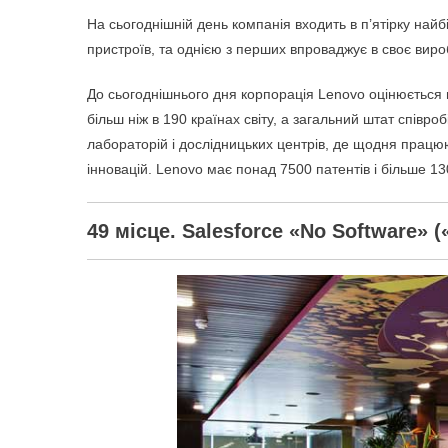
На сьогоднішній день компанія входить в п’ятірку найб
пристроїв, та однією з перших впроваджує в своє виробн
До сьогоднішнього дня корпорація Lenovo оцінюється м
більш ніж в 190 країнах світу, а загальний штат співро
лабораторій і дослідницьких центрів, де щодня працюю
інновацій. Lenovo має понад 7500 патентів і більше 1
49 місце. Salesforce «No Software» 