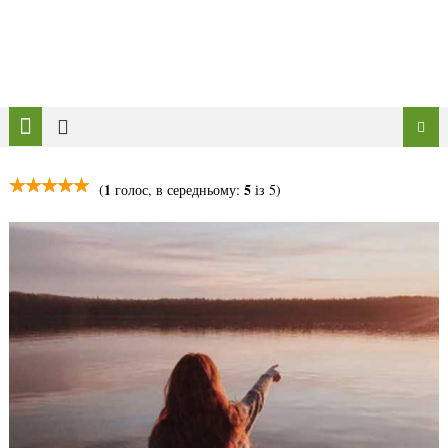
1
5
(
голос, в середньому:
із 5)