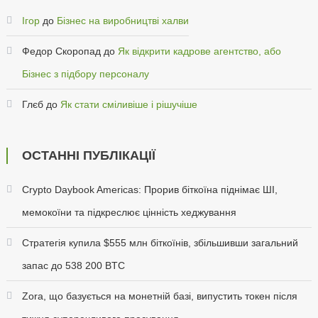
Ігор
до
Бізнес на виробництві халви
Федор Скоропад
до
Як відкрити кадрове агентство, або
Бізнес з підбору персоналу
Глєб
до
Як стати сміливіше і рішучіше
ОСТАННІ ПУБЛІКАЦІЇ
Crypto Daybook Americas: Прорив біткоїна піднімає ШІ,
мемокоїни та підкреслює цінність хеджування
Стратегія купила $555 млн біткоїнів, збільшивши загальний
запас до 538 200 BTC
Zora, що базується на монетній базі, випустить токен після