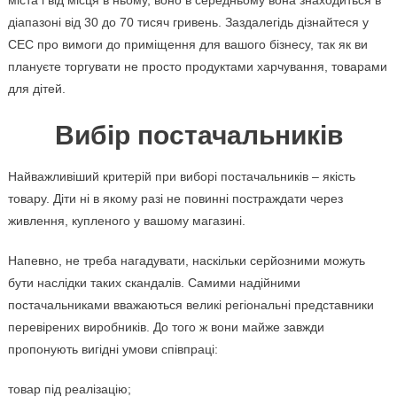
міста і від місця в ньому, воно в середньому вона знаходиться в
діапазоні від 30 до 70 тисяч гривень. Заздалегідь дізнайтеся у
СЕС про вимоги до приміщення для вашого бізнесу, так як ви
плануєте торгувати не просто продуктами харчування, товарами
для дітей.
Вибір постачальників
Найважливіший критерій при виборі постачальників – якість
товару. Діти ні в якому разі не повинні постраждати через
живлення, купленого у вашому магазині.
Напевно, не треба нагадувати, наскільки серйозними можуть
бути наслідки таких скандалів. Самими надійними
постачальниками вважаються великі регіональні представники
перевірених виробників. До того ж вони майже завжди
пропонують вигідні умови співпраці:
товар під реалізацію;