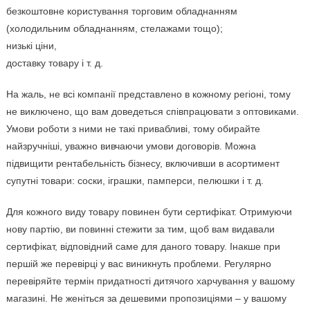
безкоштовне користування торговим обладнанням
(холодильним обладнанням, стелажами тощо);
низькі ціни,
доставку товару і т. д.
На жаль, не всі компанії представлено в кожному регіоні, тому
не виключено, що вам доведеться співпрацювати з оптовиками.
Умови роботи з ними не такі привабливі, тому обирайте
найзручніші, уважно вивчаючи умови договорів. Можна
підвищити рентабельність бізнесу, включивши в асортимент
супутні товари: соски, іграшки, памперси, пелюшки і т. д.
Для кожного виду товару повинен бути сертифікат. Отримуючи
нову партію, ви повинні стежити за тим, щоб вам видавали
сертифікат, відповідний саме для даного товару. Інакше при
першій же перевірці у вас виникнуть проблеми. Регулярно
перевіряйте термін придатності дитячого харчування у вашому
магазині. Не женіться за дешевими пропозиціями – у вашому