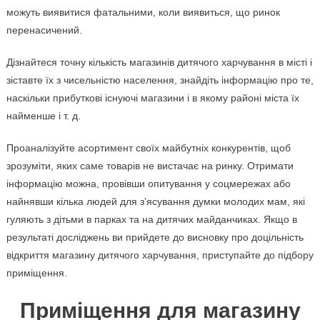
можуть виявитися фатальними, коли виявиться, що ринок
перенасичений.
Дізнайтеся точну кількість магазинів дитячого харчування в місті і
зіставте їх з чисельністю населення, знайдіть інформацію про те,
наскільки прибуткові існуючі магазини і в якому районі міста їх
найменше і т. д.
Проаналізуйте асортимент своїх майбутніх конкурентів, щоб
зрозуміти, яких саме товарів не вистачає на ринку. Отримати
інформацію можна, провівши опитування у соцмережах або
найнявши кілька людей для з’ясування думки молодих мам, які
гуляють з дітьми в парках та на дитячих майданчиках. Якщо в
результаті досліджень ви прийдете до висновку про доцільність
відкриття магазину дитячого харчування, приступайте до підбору
приміщення.
Приміщення для магазину