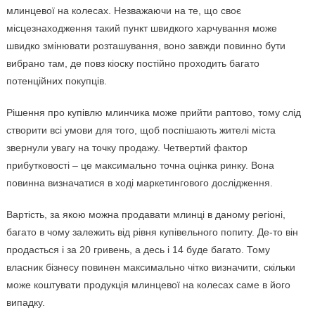
млинцевої на колесах. Незважаючи на те, що своє
місцезнаходження такий пункт швидкого харчування може
швидко змінювати розташування, воно завжди повинно бути
вибрано там, де повз кіоску постійно проходить багато
потенційних покупців.
Рішення про купівлю млинчика може прийти раптово, тому слід
створити всі умови для того, щоб поспішають жителі міста
звернули увагу на точку продажу. Четвертий фактор
прибутковості – це максимально точна оцінка ринку. Вона
повинна визначатися в ході маркетингового дослідження.
Вартість, за якою можна продавати млинці в даному регіоні,
багато в чому залежить від рівня купівельного попиту. Де-то він
продасться і за 20 гривень, а десь і 14 буде багато. Тому
власник бізнесу повинен максимально чітко визначити, скільки
може коштувати продукція млинцевої на колесах саме в його
випадку.