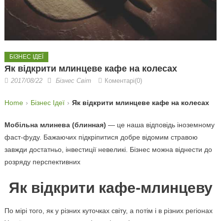
БІЗНЕС ІДЕЇ
Як відкрити млинцеве кафе на колесах
2017/08/22
Бізнес Світ
Коментарі(0)
Home
Бізнес Ідеї
Як відкрити млинцеве кафе на колесах
Мобільна млинева (блинная)
— це наша відповідь іноземному
фаст-фуду. Бажаючих підкріпитися добре відомим стравою
завжди достатньо, інвестиції невеликі. Бізнес можна віднести до
розряду перспективних
Як відкрити кафе-млинцеву
По мірі того, як у різних куточках світу, а потім і в різних регіонах