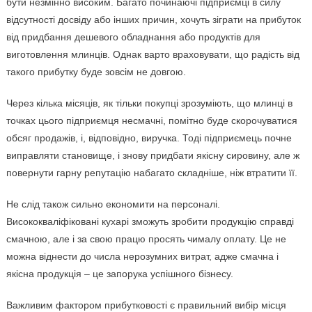
бути незмінно високим. Багато починаючі підприємці в силу
відсутності досвіду або інших причин, хочуть зіграти на прибуток
від придбання дешевого обладнання або продуктів для
виготовлення млинців. Однак варто враховувати, що радість від
такого прибутку буде зовсім не довгою.
Через кілька місяців, як тільки покупці зрозуміють, що млинці в
точках цього підприємця несмачні, помітно буде скорочуватися
обсяг продажів, і, відповідно, виручка. Тоді підприємець почне
виправляти становище, і знову придбати якісну сировину, але ж
повернути гарну репутацію набагато складніше, ніж втратити її.
Не слід також сильно економити на персоналі.
Висококваліфіковані кухарі зможуть зробити продукцію справді
смачною, але і за свою працю просять чималу оплату. Це не
можна віднести до числа нерозумних витрат, адже смачна і
якісна продукція – це запорука успішного бізнесу.
Важливим фактором прибутковості є правильний вибір місця