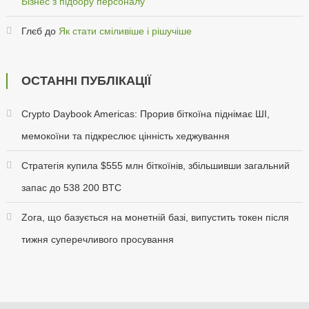
Бізнес з підбору персоналу
Глєб
до
Як стати сміливіше і рішучіше
ОСТАННІ ПУБЛІКАЦІЇ
Crypto Daybook Americas: Прорив біткоїна піднімає ШІ,
мемокоїни та підкреслює цінність хеджування
Стратегія купила $555 млн біткоїнів, збільшивши загальний
запас до 538 200 BTC
Zora, що базується на монетній базі, випустить токен після
тижня суперечливого просування