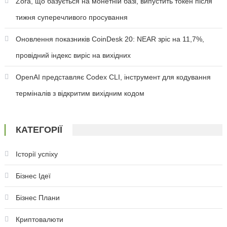
Zora, що базується на монетній базі, випустить токен після
тижня суперечливого просування
Оновлення показників CoinDesk 20: NEAR зріс на 11,7%,
провідний індекс виріс на вихідних
OpenAI представляє Codex CLI, інструмент для кодування
терміналів з відкритим вихідним кодом
КАТЕГОРІЇ
Історії успіху
Бізнес Ідеї
Бізнес Плани
Криптовалюти