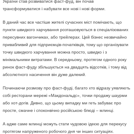
України став розвиватися фаст-фуд, він почав
трансформуватися і набувати все нові і нові форми.
В даний час все частіше жителі сучасних міст помічають, що
пункти швидкого харчування розташовуються в спеціалізованих
пересувних вагончиках, або трейлерах. Цей бізнес незвичайно
привабливий для підприємців-початківців, тому що організувати
точку швидкого харчування можна просто, швидко і з
мінімальними витратами. В середньому, протягом одного року
ринок фаст-фуду збільшується на двадцять відсотків, і тому від
абсолютного насичення він дуже далекий.
Починаючи розмову про фаст-фуді, багато хто відразу уявляють
собі ресторани мережі «Макдональдс», точки продажу шаурми
або хот-догів. Дивно, що цьому випадку ми геть забуває про
просте, смачне і споконвічно російською блюді – млинці.
А адже саме млинці можуть стати чудовою ідеєю для перекусу
протягом напруженого робочого дня чи інших ситуаціях.