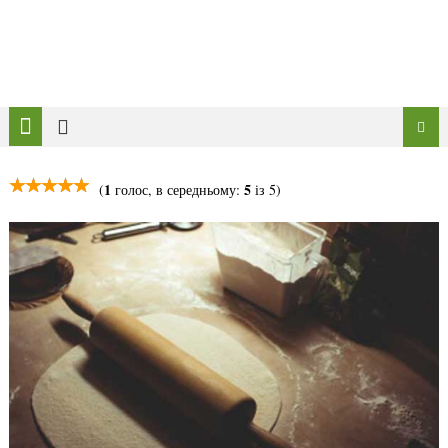
1
5
(
голос, в середньому:
із 5)