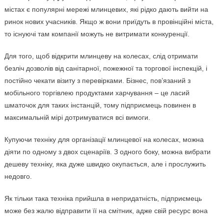
містах є популярні мережі млинцевих, які рідко дають вийти на
ринок нових учасників. Якщо ж вони приїдуть в провінційні міста,
то існуючі там компанії можуть не витримати конкуренції.
Для того, щоб відкрити млинцеву на колесах, слід отримати
безліч дозволів від санітарної, пожежної та торгової інспекцій, і
постійно чекати візиту з перевірками. Бізнес, пов’язаний з
мобільного торгівлею продуктами харчування – це ласий
шматочок для таких інстанцій, тому підприємець повинен в
максимальній мірі дотримуватися всі вимоги.
Купуючи техніку для організації млинцевої на колесах, можна
діяти по одному з двох сценаріїв. З одного боку, можна вибрати
дешеву техніку, яка дуже швидко окупається, але і прослужить
недовго.
Як тільки така техніка прийшла в непридатність, підприємець
може без жалю відправити її на смітник, адже свій ресурс вона