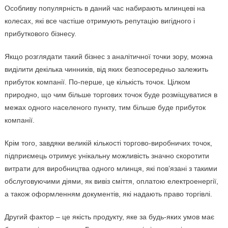
Особливу популярність в даний час набирають млинцеві на
колесах, які все частіше отримують репутацію вигідного і
прибуткового бізнесу.
Якщо розглядати такий бізнес з аналітичної точки зору, можна
виділити декілька чинників, від яких безпосередньо залежить
прибуток компанії. По-перше, це кількість точок. Цілком
природно, що чим більше торгових точок буде розміщуватися в
межах одного населеного пункту, тим більше буде прибуток
компанії.
Крім того, завдяки великій кількості торгово-виробничих точок,
підприємець отримує унікальну можливість значно скоротити
витрати для виробництва одного млинця, які пов’язані з такими
обслуговуючими діями, як вивіз сміття, оплатою електроенергії,
а також оформленням документів, які надають право торгівлі.
Другий фактор – це якість продукту, яке за будь-яких умов має