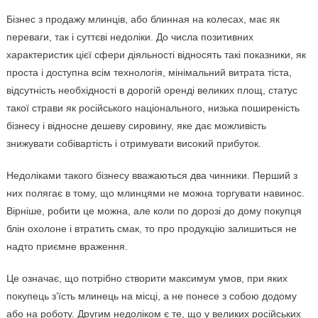
Бізнес з продажу млинців, або блинная на колесах, має як
переваги, так і суттєві недоліки. До числа позитивних
характеристик цієї сфери діяльності відносять такі показники, як
проста і доступна всім технологія, мінімальний витрата тіста,
відсутність необхідності в дорогій оренді великих площ, статус
такої страви як російського національного, низька поширеність
бізнесу і відносне дешеву сировину, яке дає можливість
знижувати собівартість і отримувати високий прибуток.
Недоліками такого бізнесу вважаються два чинники. Перший з
них полягає в тому, що млинцями не можна торгувати навинос.
Вірніше, робити це можна, але коли по дорозі до дому покупця
блін охолоне і втратить смак, то про продукцію залишиться не
надто приємне враження.
Це означає, що потрібно створити максимум умов, при яких
покупець з’їсть млинець на місці, а не понесе з собою додому
або на роботу. Другим недоліком є те, що у великих російських