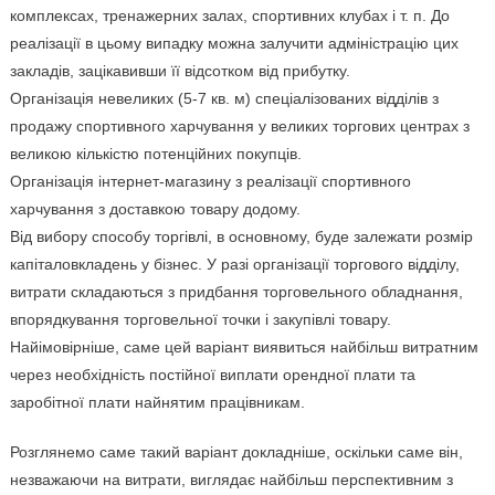
комплексах, тренажерних залах, спортивних клубах і т. п. До
реалізації в цьому випадку можна залучити адміністрацію цих
закладів, зацікавивши її відсотком від прибутку.
Організація невеликих (5-7 кв. м) спеціалізованих відділів з
продажу спортивного харчування у великих торгових центрах з
великою кількістю потенційних покупців.
Організація інтернет-магазину з реалізації спортивного
харчування з доставкою товару додому.
Від вибору способу торгівлі, в основному, буде залежати розмір
капіталовкладень у бізнес. У разі організації торгового відділу,
витрати складаються з придбання торговельного обладнання,
впорядкування торговельної точки і закупівлі товару.
Найімовірніше, саме цей варіант виявиться найбільш витратним
через необхідність постійної виплати орендної плати та
заробітної плати найнятим працівникам.
Розглянемо саме такий варіант докладніше, оскільки саме він,
незважаючи на витрати, виглядає найбільш перспективним з