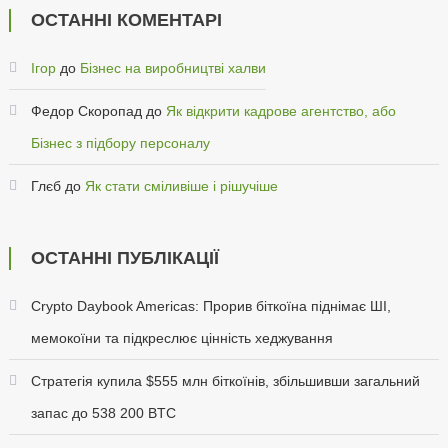
ОСТАННІ КОМЕНТАРІ
Ігор
до
Бізнес на виробництві халви
Федор Скоропад
до
Як відкрити кадрове агентство, або
Бізнес з підбору персоналу
Глєб
до
Як стати сміливіше і рішучіше
ОСТАННІ ПУБЛІКАЦІЇ
Crypto Daybook Americas: Прорив біткоїна піднімає ШІ,
мемокоїни та підкреслює цінність хеджування
Стратегія купила $555 млн біткоїнів, збільшивши загальний
запас до 538 200 BTC