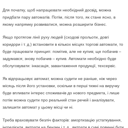
Для початку, щоб напрацювати необхідний досвід, можна
придбати пару автоматів. Потім, після того, як стане ясно, в
якому напрямку розвиватися, можна розширити бізнес.
Якщо протягом лінії руху людей (сходові прольоти, довгі
коридори і т. д.) встановити в кількох місцях торгові автомати, то
буде працювати принцип: помітив, але не купив; ще побачив –
задумався; знову побачив – купив. Автомати необхідно буде
обслуговувати: інкасація, завантаження продукції, техсервіс.
Як відпрацьовує автомат, можна судити не раніше, ніж через
місяць після його установки, оскільки в перші тижні на виручку
буде впливати інтерес споживачів до нового предмета, і лише
потім можна судити про реальний стан речей і аналізувати,
залишити автомат у цьому місці чи ні.
Треба враховувати безліч факторів: амортизацію устаткування,
інгредієнти, витрати на бензин і т. д., витрати в сумі повинні бути