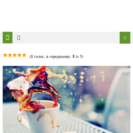
1
5
(
голос, в середньому:
із 5)