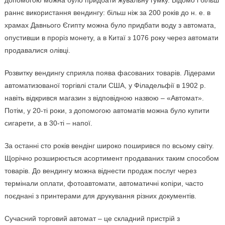
допомогою можна було придбати жувальну гумку. Відомо і більш
раннє використання вендингу: більш ніж за 200 років до н. е. в
храмах Давнього Єгипту можна було придбати воду з автомата,
опустивши в проріз монету, а в Китаї з 1076 року через автомати
продавалися олівці.
Розвитку вендингу сприяла поява фасованих товарів. Лідерами
автоматизованої торгівлі стали США, у Філадельфії в 1902 р.
навіть відкрився магазин з відповідною назвою – «Автомат».
Потім, у 20-ті роки, з допомогою автоматів можна було купити
сигарети, а в 30-ті – напої.
За останні сто років вендінг широко поширився по всьому світу.
Щорічно розширюється асортимент продаваних таким способом
товарів. До вендингу можна віднести продаж послуг через
термінали оплати, фотоавтомати, автоматичні копіри, часто
поєднані з принтерами для друкування різних документів.
Сучасний торговий автомат – це складний пристрій з