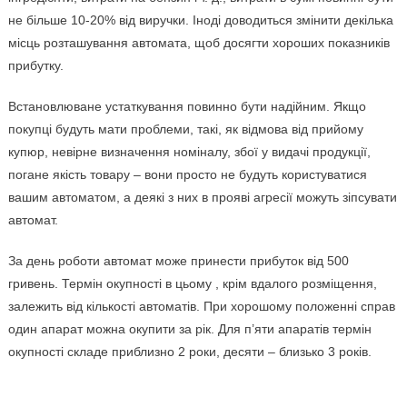
не більше 10-20% від виручки. Іноді доводиться змінити декілька
місць розташування автомата, щоб досягти хороших показників
прибутку.
Встановлюване устаткування повинно бути надійним. Якщо
покупці будуть мати проблеми, такі, як відмова від прийому
купюр, невірне визначення номіналу, збої у видачі продукції,
погане якість товару – вони просто не будуть користуватися
вашим автоматом, а деякі з них в прояві агресії можуть зіпсувати
автомат.
За день роботи автомат може принести прибуток від 500
гривень. Термін окупності в цьому , крім вдалого розміщення,
залежить від кількості автоматів. При хорошому положенні справ
один апарат можна окупити за рік. Для п’яти апаратів термін
окупності складе приблизно 2 роки, десяти – близько 3 років.