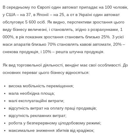
В середньому по Європі один автомат припадає на 100 чоловік,
у США – на 37, в Японії – на 25, а от в Україні один автомат
обслуговує 5 600 осіб. Як видно, перспективи зростання цього
виду бізнесу величезні, і становлять, згідно з розрахунками, 1
000%, в рік показник зростання становить близько 25%. З усієї
маси апаратів близько 70% становлять кавові автомати, 20% –
снекова продукція, і 10% – решта штучна продукція.
Як вид торговельної діяльності, вендінг має свої особливості. До
основних переваг цього бізнесу відносяться:
висока мобільність переміщення;
мала необхідна площа;
малі експлуатаційні витрати;
відсутність витрат на оплату праці продавців;
відсутність рекламних витрат;
робота у безперервному цілодобовому режимі;
максимальне зниження збитків від крадіжок;