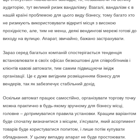
аудиторію, тут великий ризик вандалізму. Взагалі, вандалізм є в
нашій країні проблемою для цього виду бізнесу, тому багато хто
не ризикують використовувати відкриті місця з високою
прохідністю, але, тим не менш, деякі вендингові мережі готові до
виходу на вулицю. Апарат, звичайно, бажано застрахувати.
Зараз серед багатьох компаній спостерігається тенденція
встановлювати в своїх офісах безкоштовні для співробітників і
клієнтів кавові автомати, тим самим підвищуючи імідж
організації. Це є дуже вигідним розміщенням бізнесу для
вендерів, так як забезпечує стабільний дохід.
Оскільки автомат працює самостійно, організувати торгову точку
можна практично в будь-якому зручному для бізнесу місці,
головне – дотримуватися правила установки. Кращим варіантом
буде спочатку визначитися з місцем, з’ясувати, який асортимент
товарів буде користуватися попитом, і лише потім купувати
обладнання. У цьому випадку апарат не буде простоювати.