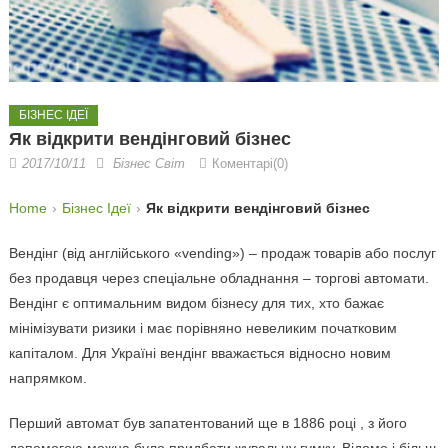
БІЗНЕС ІДЕЇ
Як відкрити вендінговий бізнес
2017/10/11
Бізнес Світ
Коментарі(0)
Home
Бізнес Ідеї
Як відкрити вендінговий бізнес
Вендінг (від англійського «vending») – продаж товарів або послуг
без продавця через спеціальне обладнання – торгові автомати.
Вендінг є оптимальним видом бізнесу для тих, хто бажає
мінімізувати ризики і має порівняно невеликим початковим
капіталом. Для Україні вендінг вважається відносно новим
напрямком.
Перший автомат був запатентований ще в 1886 році , з його