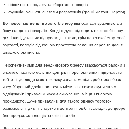
гігієнічність продажу та зберігання товарів;
функціональність системи розрахунків (гроші, жетони, картки).
До недоліків вендінгового бізнесу
відноситься вразливість з
боку вандалів і шахраїв. Вендінг дуже підходить в якості бізнесу
для індивідуальних підприємців, так як, крім невеликої стартової
вартості, володіє відносною простотою ведення справ та досить
швидкою окупністю.
Перспективними для вендингового бізнесу вважаються райони з
високою часткою офісних центрів і перспективних підприємств,
тобто ті, де люди мають велику завантаженість роботою і брак
часу. Хороший дохід приносять місця з великим скупченням
відвідувачів і тривалим часом очікування, місця з високою
прохідністю. Дуже привабливі для такого бізнесу торгово-
розважальні, дитячі спортивні центри і подібні заклади, де добре
йде продаж солодощів, снеків і напоїв.
Що стосується навчальних закладів, то, незважаючи на велику