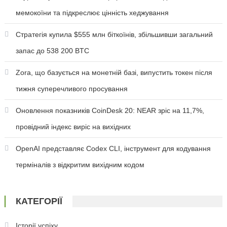
мемокоїни та підкреслює цінність хеджування
Стратегія купила $555 млн біткоїнів, збільшивши загальний
запас до 538 200 BTC
Zora, що базується на монетній базі, випустить токен після
тижня суперечливого просування
Оновлення показників CoinDesk 20: NEAR зріс на 11,7%,
провідний індекс виріс на вихідних
OpenAI представляє Codex CLI, інструмент для кодування
терміналів з відкритим вихідним кодом
КАТЕГОРІЇ
Історії успіху