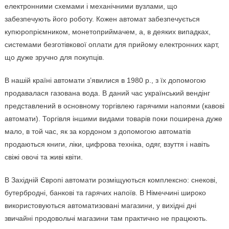
електронними схемами і механічними вузлами, що
забезпечують його роботу. Кожен автомат забезпечується
купюропріємником, монетоприймачем, а, в деяких випадках,
системами безготівкової оплати для прийому електронних карт,
що дуже зручно для покупців.
В нашій країні автомати з’явилися в 1980 р., з їх допомогою
продавалася газована вода. В даний час український вендінг
представлений в основному торгівлею гарячими напоями (кавові
автомати). Торгівля іншими видами товарів поки поширена дуже
мало, в той час, як за кордоном з допомогою автоматів
продаються книги, ліки, цифрова техніка, одяг, взуття і навіть
свіжі овочі та живі квіти.
В Західній Європі автомати розміщуються комплексно: снекові,
бутербродні, банкові та гарячих напоїв. В Німеччині широко
використовуються автоматизовані магазини, у вихідні дні
звичайні продовольчі магазини там практично не працюють.